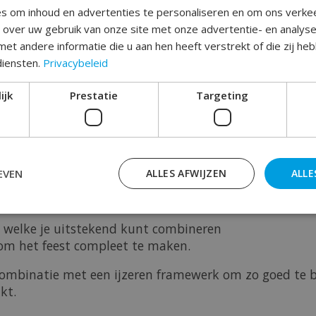
s om inhoud en advertenties te personaliseren en om ons verke
e over uw gebruik van onze site met onze advertentie- en analys
Toev
et andere informatie die u aan hen heeft verstrekt of die zij h
diensten.
Privacybeleid
ijk
Prestatie
Targeting
EVEN
ALLES AFWIJZEN
ALLE
 zetten ?
d welke je uitstekend kunt combineren
 om het feest compleet te maken.
 combinatie met een ijzeren framewerk om zo goed te 
kt.