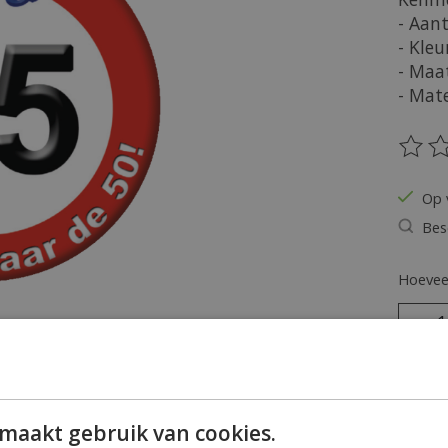
- Aant
- Kleu
- Maa
- Mate
De be
Op 
Bes
Hoeveel
maakt gebruik van cookies.