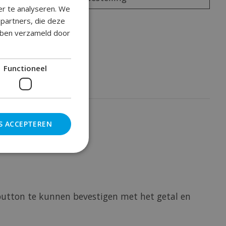
er te analyseren. We
epartners, die deze
oegen om te vergelijken
ebben verzameld door
Functioneel
S ACCEPTEREN
button te kunnen bevestigen met het getal en