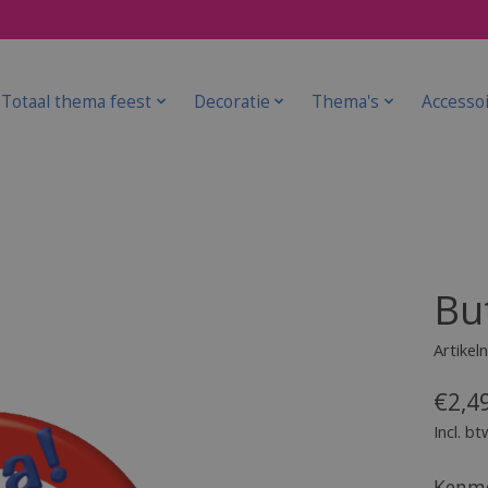
Totaal thema feest
Decoratie
Thema's
Accesso
Bu
Artike
€2,4
Incl. bt
Kenme