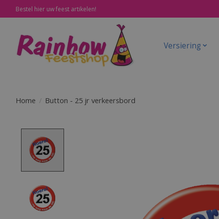
Bestel hier uw feest artikelen!
Versiering
Home
/
Button - 25 jr verkeersbord
Product image slideshow Items