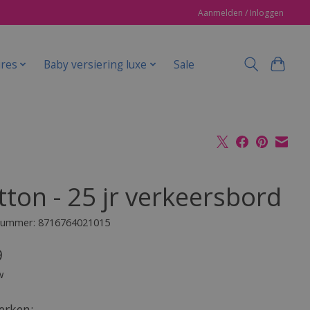
Aanmelden / Inloggen
ires
Baby versiering luxe
Sale
tton - 25 jr verkeersbord
lnummer: 8716764021015
9
w
rken: