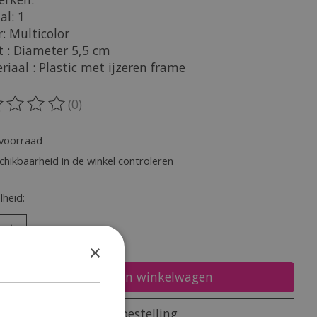
al: 1
r: Multicolor
t : Diameter 5,5 cm
riaal : Plastic met ijzeren frame
(0)
oordeling van dit product is
0
van de 5
voorraad
chikbaarheid in de winkel controleren
heid:
×
Toevoegen aan winkelwagen
Plaats bestelling