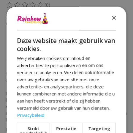
(0)
De beoordeling van dit product is
0
van de 5
×
Niet op voorraad
Beschikbaarheid in de winkel controleren
Deze website maakt gebruik van
cookies.
Beschrijving
Reviews (0)
We gebruiken cookies om inhoud en
advertenties te personaliseren en om ons
verkeer te analyseren. We delen ook informatie
Is er iemand jarig en wil je iemand in het zonnetje
over uw gebruik van onze site met onze
zetten ?
advertentie- en analysepartners, die deze
Bekijk dan onze buttons.
kunnen combineren met andere informatie die u
Deze button komt in de stijl van een verkeersbord
aan hen heeft verstrekt of die zij hebben
welke je uitstekend kunt combineren
verzameld door uw gebruik van hun diensten.
met onze andere serie verkeersborden- versiering om
Privacybeleid
het feest compleet te maken.
Strikt
Prestatie
Targeting
Deze button is gemaakt van Plastic materiaal in