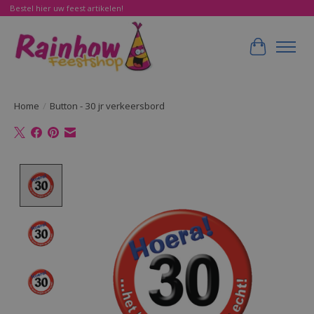
Bestel hier uw feest artikelen!
Winkelwa
Home
/
Button - 30 jr verkeersbord
Product image slideshow Items