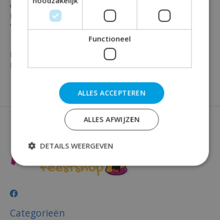
noodzakelijk
combinatie met een ijzeren framewerk om zo goed te
button te kunnen bevestigen met het getal en tekst
''Hoera 30'' erop. De button is per stuk verpakt.
Functioneel
Maak jouw feest volledig en bestel vandaag nog deze
leuke button bij Rainbow Feestshop!
ALLES ACCEPTEREN
ALLES AFWIJZEN
DETAILS WEERGEVEN
Categorieën