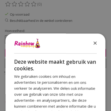
(0)
De beoordeling van dit product is
0
van de 5
Op voorraad
Beschikbaarheid in de winkel controleren
Hoeveelheid:
×
Toevoegen aan winkelwagen
Deze website maakt gebruik van
Plaats bestelling
cookies.
Toevoegen om te vergelijken
We gebruiken cookies om inhoud en
advertenties te personaliseren en om ons
verkeer te analyseren. We delen ook informatie
over uw gebruik van onze site met onze
Beschrijving
Reviews (0)
advertentie- en analysepartners, die deze
kunnen combineren met andere informatie die u