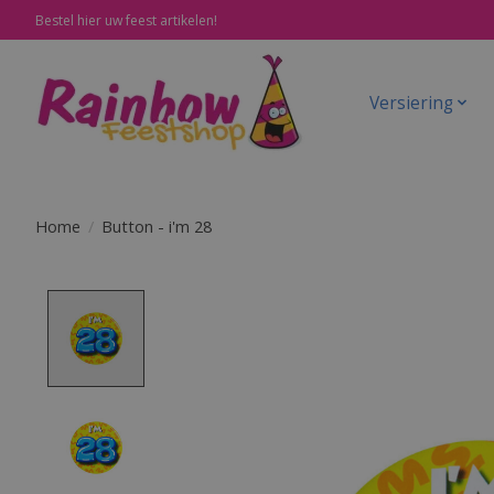
Bestel hier uw feest artikelen!
Versiering
Home
/
Button - i'm 28
Product image slideshow Items