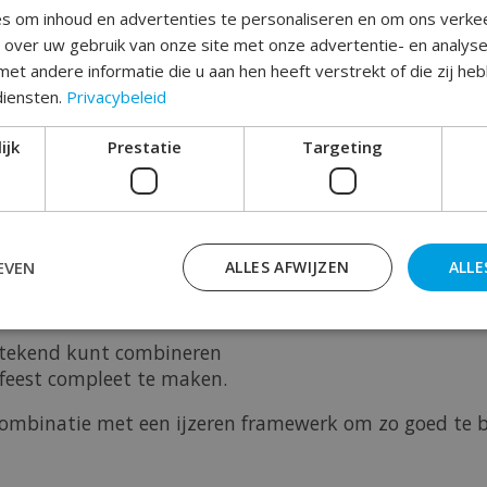
s om inhoud en advertenties te personaliseren en om ons verke
e over uw gebruik van onze site met onze advertentie- en analys
Toev
et andere informatie die u aan hen heeft verstrekt of die zij h
diensten.
Privacybeleid
ijk
Prestatie
Targeting
EVEN
ALLES AFWIJZEN
ALLE
zonnetje zetten door een opvallende button te geven ?
tstekend kunt combineren
 feest compleet te maken.
 combinatie met een ijzeren framewerk om zo goed te 