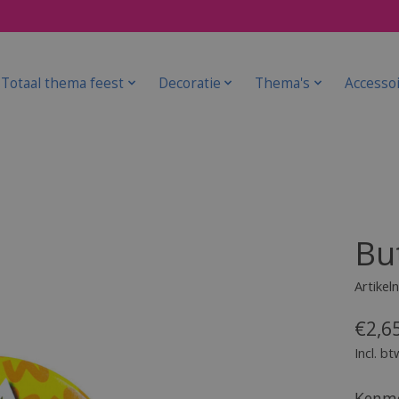
Totaal thema feest
Decoratie
Thema's
Accesso
But
Artike
€2,6
Incl. bt
Kenme