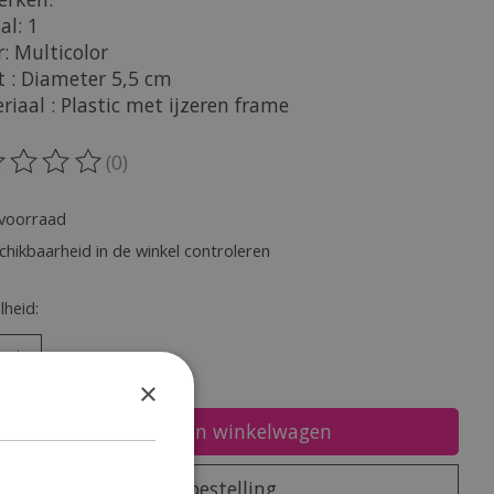
al: 1
r: Multicolor
t : Diameter 5,5 cm
riaal : Plastic met ijzeren frame
(0)
oordeling van dit product is
0
van de 5
voorraad
chikbaarheid in de winkel controleren
heid:
×
Toevoegen aan winkelwagen
Plaats bestelling