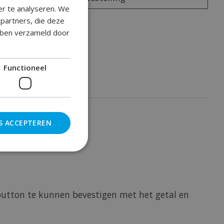
er te analyseren. We
epartners, die deze
oegen om te vergelijken
ebben verzameld door
Functioneel
S ACCEPTEREN
button te kunnen bevestigen met het getal en