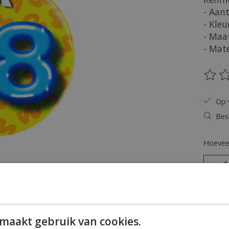
- Aant
- Kleu
- Maa
- Mate
De be
Op 
Bes
Hoeveel
maakt gebruik van cookies.