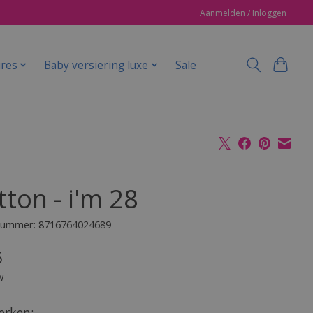
Aanmelden / Inloggen
ires
Baby versiering luxe
Sale
ton - i'm 28
lnummer: 8716764024689
5
w
rken: