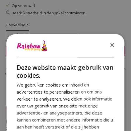
Op voorraad
Beschikbaarheid in de winkel controleren
Hoeveelheid:
×
Toevoegen aan winkelwagen
Plaats bestelling
Deze website maakt gebruik van
cookies.
Toevoegen om te vergelijken
We gebruiken cookies om inhoud en
advertenties te personaliseren en om ons
verkeer te analyseren. We delen ook informatie
Beschrijving
Reviews (0)
over uw gebruik van onze site met onze
advertentie- en analysepartners, die deze
kunnen combineren met andere informatie die u
Een verjaardag te vieren en wil je iemand in het
aan hen heeft verstrekt of die zij hebben
zonnetje zetten door een opvallende button te geven