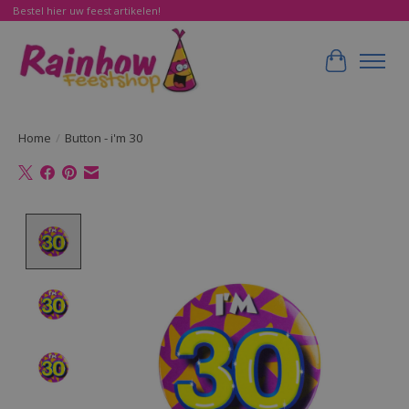
Bestel hier uw feest artikelen!
Winkelwa
Home
/
Button - i'm 30
Product image slideshow Items