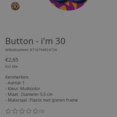
Button - i'm 30
Artikelnummer: 8716764024726
€2,65
Incl. btw
Kenmerken:
- Aantal: 1
- Kleur: Multicolor
- Maat : Diameter 5,5 cm
- Materiaal : Plastic met ijzeren frame
(0)
De beoordeling van dit product is
0
van de 5