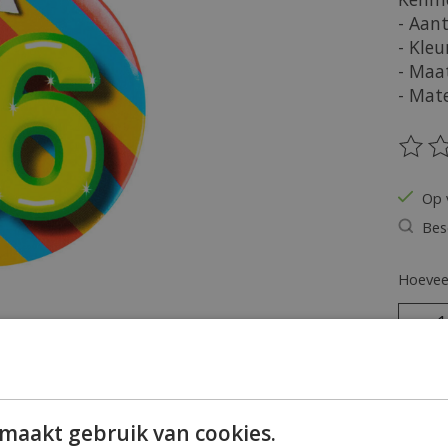
- Aant
- Kleu
- Maa
- Mate
De be
Op 
Bes
Hoeveel
maakt gebruik van cookies.