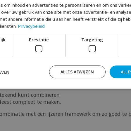
s om inhoud en advertenties te personaliseren en om ons verke
e over uw gebruik van onze site met onze advertentie- en analys
Toev
et andere informatie die u aan hen heeft verstrekt of die zij h
diensten.
Privacybeleid
ijk
Prestatie
Targeting
EVEN
ALLES AFWIJZEN
ALLE
zonnetje zetten door een opvallende button te geven ?
tstekend kunt combineren
 feest compleet te maken.
 combinatie met een ijzeren framewerk om zo goed te 