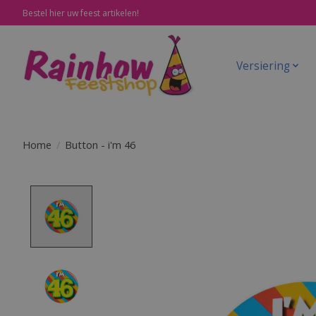
Bestel hier uw feest artikelen!
Versiering
Home
/
Button - i'm 46
Product image slideshow Items