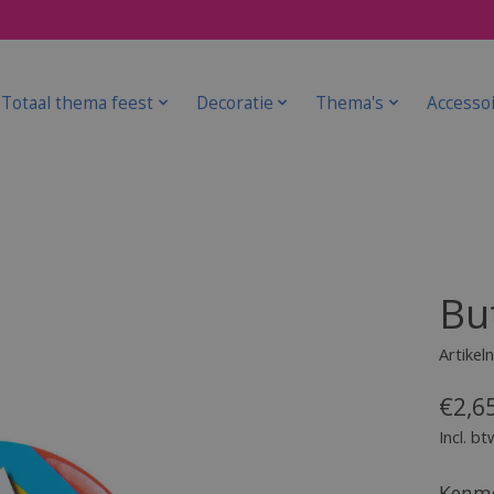
Totaal thema feest
Decoratie
Thema's
Accesso
But
Artike
€2,6
Incl. bt
Kenme