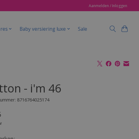
Aanmelden / Inloggen
ires
Baby versiering luxe
Sale
ton - i'm 46
lnummer: 8716764025174
5
w
rken: