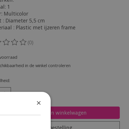
al: 1
r: Multicolor
t : Diameter 5,5 cm
riaal : Plastic met ijzeren frame
(0)
oordeling van dit product is
0
van de 5
voorraad
chikbaarheid in de winkel controleren
heid:
×
Toevoegen aan winkelwagen
Plaats bestelling