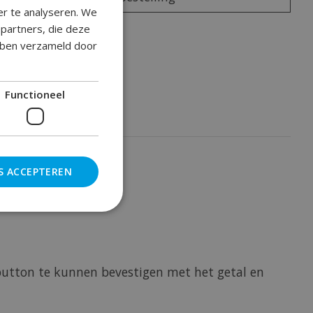
er te analyseren. We
epartners, die deze
oegen om te vergelijken
ebben verzameld door
Functioneel
S ACCEPTEREN
button te kunnen bevestigen met het getal en