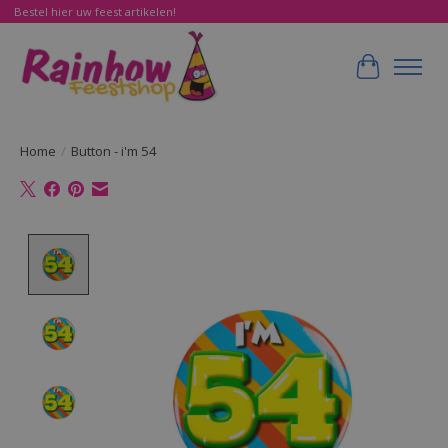
Bestel hier uw feest artikelen!
Winkelwa
Home
/
Button - i'm 54
Product image slideshow Items