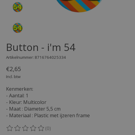
Button - i'm 54
Artikelnummer: 8716764025334
€2,65
Incl. btw
Kenmerken:
- Aantal: 1
- Kleur: Multicolor
- Maat : Diameter 5,5 cm
- Materiaal : Plastic met ijzeren frame
(0)
De beoordeling van dit product is
0
van de 5