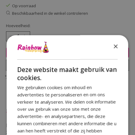
Op voorraad
Beschikbaarheid in de winkel controleren
Hoeveelheid:
×
Toevoegen aan winkelwagen
Plaats bestelling
Deze website maakt gebruik van
cookies.
Toevoegen om te vergelijken
We gebruiken cookies om inhoud en
advertenties te personaliseren en om ons
verkeer te analyseren. We delen ook informatie
Beschrijving
Reviews (0)
over uw gebruik van onze site met onze
advertentie- en analysepartners, die deze
kunnen combineren met andere informatie die u
Een verjaardag te vieren en wil je iemand in het
aan hen heeft verstrekt of die zij hebben
zonnetje zetten door een opvallende button te geven