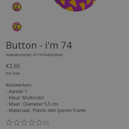
Button - i'm 74
Artikelnummer: 8716764026645
€2,65
Incl. btw
Kenmerken:
- Aantal: 1
- Kleur: Multicolor
- Maat : Diameter 5,5 cm
- Materiaal : Plastic met ijzeren frame
(0)
De beoordeling van dit product is
0
van de 5