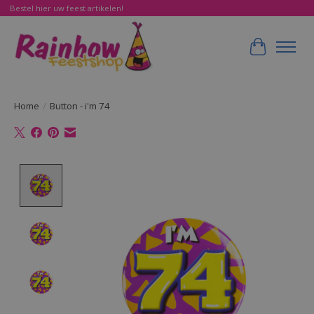
Bestel hier uw feest artikelen!
Winkelwa
Home
/
Button - i'm 74
Product image slideshow Items