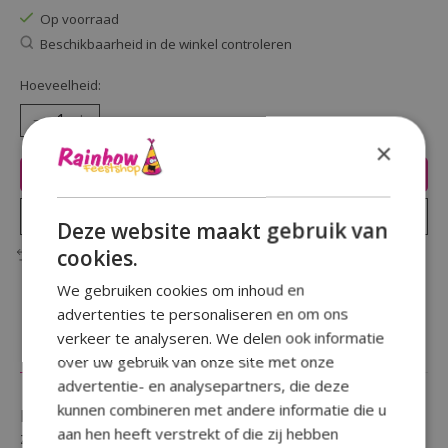
Op voorraad
Beschikbaarheid in de winkel controleren
Hoeveelheid:
×
Toevoegen aan winkelwagen
Plaats bestelling
Deze website maakt gebruik van
cookies.
Toevoegen om te vergelijken
We gebruiken cookies om inhoud en
advertenties te personaliseren en om ons
verkeer te analyseren. We delen ook informatie
Beschrijving
Reviews (0)
over uw gebruik van onze site met onze
advertentie- en analysepartners, die deze
kunnen combineren met andere informatie die u
Een verjaardag te vieren en wil je iemand in het
aan hen heeft verstrekt of die zij hebben
zonnetje zetten door een opvallende button te geven