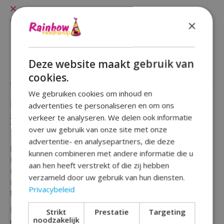
Niet op voorraad
Beschikbaarheid in de winkel controleren
×
Deze website maakt gebruik van
Beschrijving
Reviews (0)
cookies.
We gebruiken cookies om inhoud en
Een verjaardag te vieren en wil je iemand in het
advertenties te personaliseren en om ons
zonnetje zetten door een opvallende button te geven
verkeer te analyseren. We delen ook informatie
?
over uw gebruik van onze site met onze
advertentie- en analysepartners, die deze
Bekijk dan deze leuke buttons.
kunnen combineren met andere informatie die u
Deze button komt in vrolijke kleuren welke je
aan hen heeft verstrekt of die zij hebben
uitstekend kunt combineren
verzameld door uw gebruik van hun diensten.
met onze andere feest en party versiering om het
Privacybeleid
feest compleet te maken.
Deze button is gemaakt van Plastic materiaal in
Strikt
Prestatie
Targeting
noodzakelijk
combinatie met een ijzeren framewerk om zo goed te