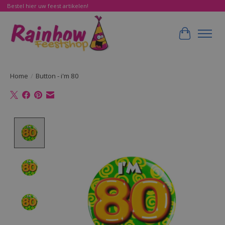
Bestel hier uw feest artikelen!
Winkelwa
Home
/
Button - i'm 80
Product image slideshow Items