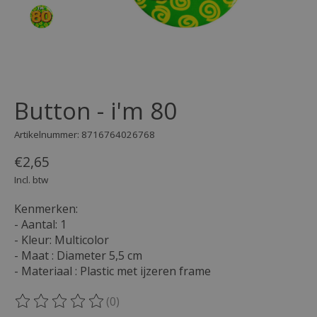
Button - i'm 80
Artikelnummer: 8716764026768
€2,65
Incl. btw
Kenmerken:
- Aantal: 1
- Kleur: Multicolor
- Maat : Diameter 5,5 cm
- Materiaal : Plastic met ijzeren frame
(0)
De beoordeling van dit product is
0
van de 5