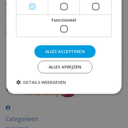
button te kunnen bevestigen met het getal en tekst
''I'm 80'' erop. De button is per stuk verpakt.
Functioneel
Maak jouw feest volledig en bestel vandaag nog deze
kleurrijke button bij Rainbow Feestshop!
ALLES ACCEPTEREN
ALLES AFWIJZEN
DETAILS WEERGEVEN
Categorieën