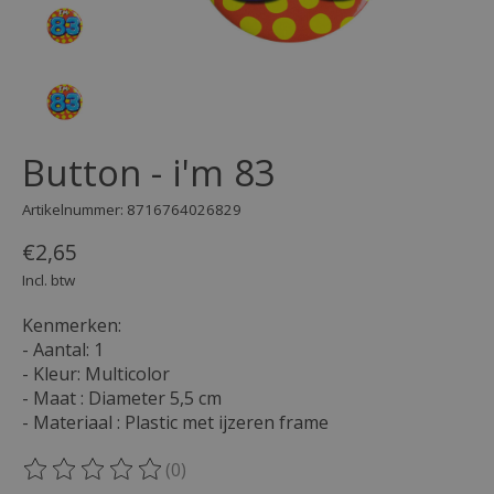
Button - i'm 83
Artikelnummer: 8716764026829
€2,65
Incl. btw
Kenmerken:
- Aantal: 1
- Kleur: Multicolor
- Maat : Diameter 5,5 cm
- Materiaal : Plastic met ijzeren frame
(0)
De beoordeling van dit product is
0
van de 5