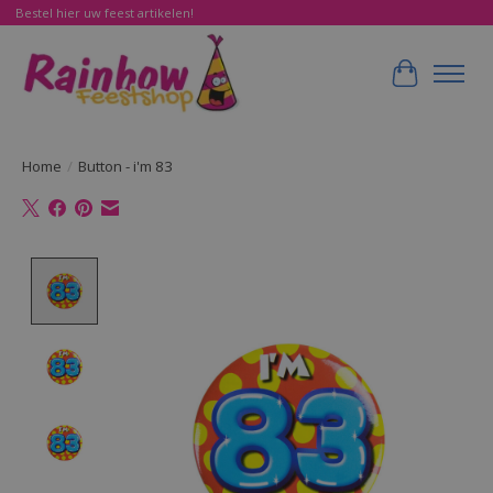
Bestel hier uw feest artikelen!
Winkelwa
Home
/
Button - i'm 83
Product image slideshow Items