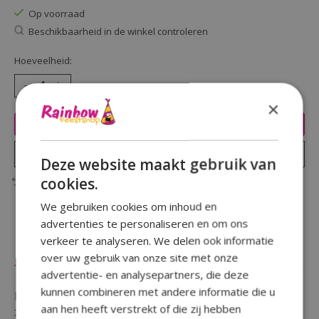
Op voorraad
Beschikbaarheid in de winkel controleren
Hoeveelheid:
×
Toevoegen aan winkelwagen
Plaats bestelling
Deze website maakt gebruik van
cookies.
Toevoegen om te vergelijken
We gebruiken cookies om inhoud en
advertenties te personaliseren en om ons
verkeer te analyseren. We delen ook informatie
Beschrijving
Reviews (0)
over uw gebruik van onze site met onze
advertentie- en analysepartners, die deze
kunnen combineren met andere informatie die u
Een verjaardag te vieren en wil je iemand in het
aan hen heeft verstrekt of die zij hebben
zonnetje zetten door een opvallende button te geven