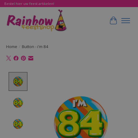
Bestel hier uw feest artikelen!
Winkelwa
Home
/
Button - i'm 84
Product image slideshow Items