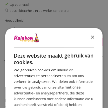
Op voorraad
Beschikbaarheid in de winkel controleren
Hoeveelheid:
×
Toevoegen aan winkelwagen
Plaats bestelling
Deze website maakt gebruik van
cookies.
Toevoegen om te vergelijken
We gebruiken cookies om inhoud en
advertenties te personaliseren en om ons
verkeer te analyseren. We delen ook informatie
Beschrijving
Reviews (0)
over uw gebruik van onze site met onze
advertentie- en analysepartners, die deze
kunnen combineren met andere informatie die u
Een verjaardag te vieren en wil je iemand in het
aan hen heeft verstrekt of die zij hebben
zonnetje zetten door een opvallende button te geven