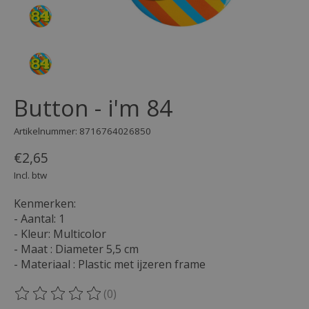
Button - i'm 84
Artikelnummer: 8716764026850
€2,65
Incl. btw
Kenmerken:
- Aantal: 1
- Kleur: Multicolor
- Maat : Diameter 5,5 cm
- Materiaal : Plastic met ijzeren frame
(0)
De beoordeling van dit product is
0
van de 5