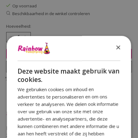
Op voorraad
Beschikbaarheid in de winkel controleren
Hoeveelheid:
×
Toevoegen aan winkelwagen
Plaats bestelling
Deze website maakt gebruik van
cookies.
Toevoegen om te vergelijken
We gebruiken cookies om inhoud en
advertenties te personaliseren en om ons
verkeer te analyseren. We delen ook informatie
Beschrijving
Reviews (0)
over uw gebruik van onze site met onze
advertentie- en analysepartners, die deze
kunnen combineren met andere informatie die u
Een verjaardag te vieren en wil je iemand in het
aan hen heeft verstrekt of die zij hebben
zonnetje zetten door een opvallende button te geven