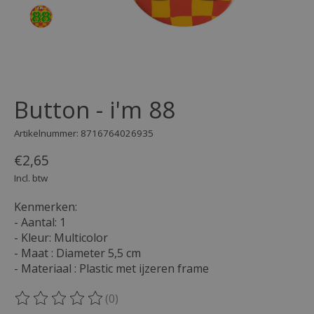
Button - i'm 88
Artikelnummer: 8716764026935
€2,65
Incl. btw
Kenmerken:
- Aantal: 1
- Kleur: Multicolor
- Maat : Diameter 5,5 cm
- Materiaal : Plastic met ijzeren frame
(0)
De beoordeling van dit product is
0
van de 5