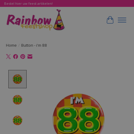
Bestel hier uw feest artikelen!
Winkelwa
Home
/
Button - i'm 88
Product image slideshow Items