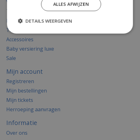
Versiering
ALLES AFWIJZEN
Totaal thema feest
Decoratie
DETAILS WEERGEVEN
Thema's
Accessoires
Baby versiering luxe
Sale
Mijn account
Registreren
Mijn bestellingen
Mijn tickets
Herroeping aanvragen
Informatie
Over ons