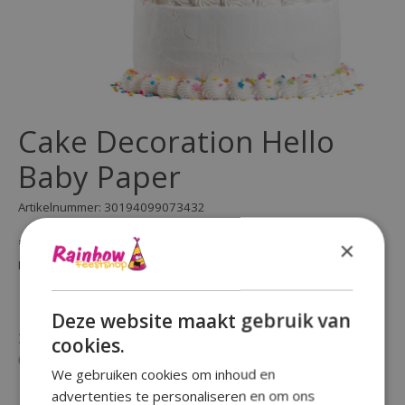
Cake Decoration Hello
Baby Paper
Artikelnummer: 30194099073432
€5,79
×
Incl. btw
(0)
De beoordeling van dit product is
0
van de 5
Deze website maakt gebruik van
cookies.
Niet op voorraad
Beschikbaarheid in de winkel controleren
We gebruiken cookies om inhoud en
advertenties te personaliseren en om ons