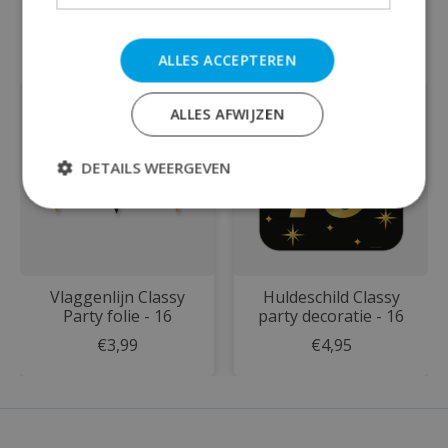
Dit vind je misschien ook leuk
ALLES ACCEPTEREN
Items van productcarrousel
ALLES AFWIJZEN
DETAILS WEERGEVEN
Vlaggenlijn Classy
Huldeschild Classy
Party folie - 16
party decoratie - 16
€3,99
€4,95