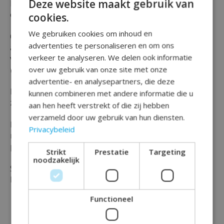
Deze website maakt gebruik van
Natuurlijk wil je het feest graag afmaken tot in detail
en daar helpen deze luxe classy cocktailprikkers bij !
cookies.
We gebruiken cookies om inhoud en
Op deze cocktail prikkers staan de cijfers ''16''
advertenties te personaliseren en om ons
afgebeeld welke je prima kunt gebruiken bij een
verkeer te analyseren. We delen ook informatie
verjaardag of feestje waar iemand deze leeftijd en
mijlpaal viert.
over uw gebruik van onze site met onze
advertentie- en analysepartners, die deze
De cocktail prikkers zijn zwart en goud van kleur en
kunnen combineren met andere informatie die u
zijn verpakt in een set van maar liefst 50 stuks !
aan hen heeft verstrekt of die zij hebben
verzameld door uw gebruik van hun diensten.
Ben je op zoek naar meer tafeldecoratie ? Of wil je
Privacybeleid
meer feestelijke items uit dezelfde serie als deze
prikkers ? Kijk dan gerust rond op onze website.
Strikt
Prestatie
Targeting
noodzakelijk
Shop vandaag nog je party tafeldecoratie bij Rainbow
Feestshop !
Functioneel