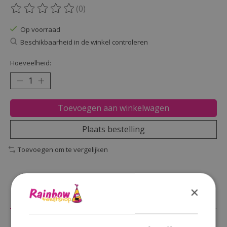
(0)
De beoordeling van dit product is
0
van de 5
Op voorraad
Beschikbaarheid in de winkel controleren
Hoeveelheid:
Toevoegen aan winkelwagen
Plaats bestelling
Toevoegen om te vergelijken
×
Beschrijving
Reviews (0)