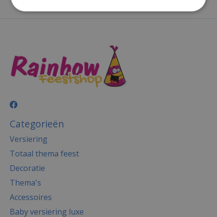
Categorieën
Versiering
Totaal thema feest
Decoratie
Thema's
Accessoires
Baby versiering luxe