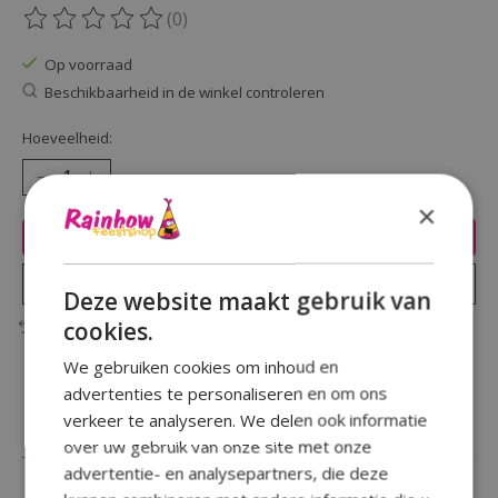
(0)
De beoordeling van dit product is
0
van de 5
Op voorraad
Beschikbaarheid in de winkel controleren
Hoeveelheid:
×
Toevoegen aan winkelwagen
Plaats bestelling
Deze website maakt gebruik van
cookies.
Toevoegen om te vergelijken
We gebruiken cookies om inhoud en
advertenties te personaliseren en om ons
verkeer te analyseren. We delen ook informatie
Beschrijving
Reviews (0)
over uw gebruik van onze site met onze
advertentie- en analysepartners, die deze