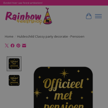
Bestel hier uw feest artikelen!
Winkelwa
Home
/
Huldeschild Classy party decoratie - Pensioen
Product image slideshow Items