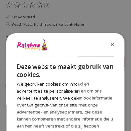
(0)
De beoordeling van dit product is
0
van de 5
Op voorraad
Beschikbaarheid in de winkel controleren
Hoeveelheid:
×
Toevoegen aan winkelwagen
Deze website maakt gebruik van
cookies.
Plaats bestelling
We gebruiken cookies om inhoud en
Toevoegen om te vergelijken
advertenties te personaliseren en om ons
verkeer te analyseren. We delen ook informatie
over uw gebruik van onze site met onze
advertentie- en analysepartners, die deze
Beschrijving
Reviews (0)
kunnen combineren met andere informatie die u
aan hen heeft verstrekt of die zij hebben