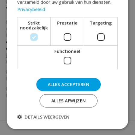
Maak je feest compleet met deze klassieke luxe ''
verzameld door uw gebruik van hun diensten.
Vlaggenlijn Classy Party folie - 60 '' !
Privacybeleid
Deze luxe vlaggenlijn is geschikt voor elke leeftijd en
Strikt
Prestatie
Targeting
noodzakelijk
mijlpaal van 60 jaar !
Bovendien kun je deze vlaggenlijn fantastisch
combineren met onze andere classy party producten
en decoratie uit dezelfde serie.
Functioneel
Je kunt deze vlaggenlijn ook prima met andere
thema's en kleuren combineren.
Deze vlaggenlijn is maar liefst 10 meter.
En is aan beide kanten bedrukt , kleur zwart en goud.
ALLES ACCEPTEREN
Bestel vandaag nog deze vlaggenlijn bij Rainbow
Feestshop
ALLES AFWIJZEN
DETAILS WEERGEVEN