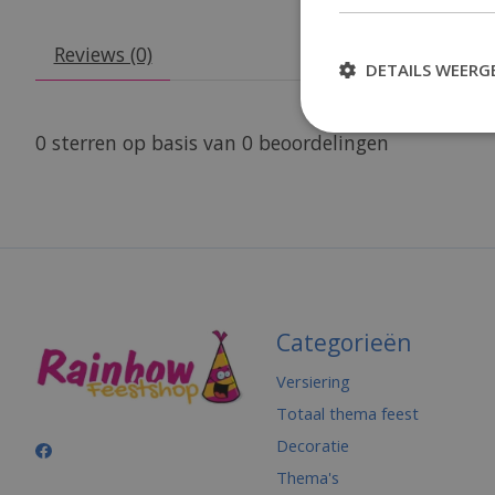
Reviews (0)
DETAILS WEERG
0
sterren op basis van
0
beoordelingen
Categorieën
Versiering
Totaal thema feest
Decoratie
Thema's