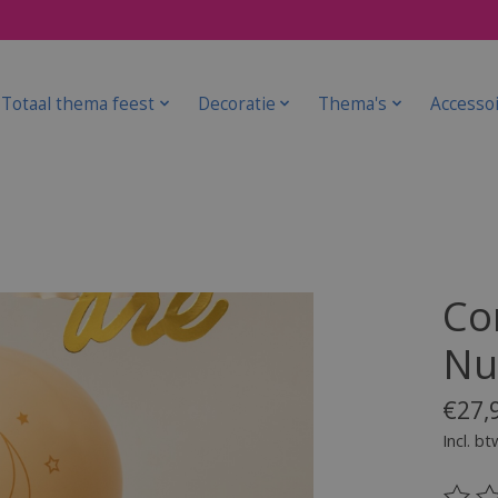
Totaal thema feest
Decoratie
Thema's
Accesso
Co
Nu
€27,
Incl. bt