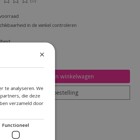
oordeling van dit product is
0
van de 5
voorraad
chikbaarheid in de winkel controleren
heid:
×
Toevoegen aan winkelwagen
er te analyseren. We
Plaats bestelling
epartners, die deze
ebben verzameld door
oegen om te vergelijken
Functioneel