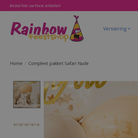
Bestel hier uw feest artikelen!
Versiering
Home
/
Compleet pakket Safari Nude
Product image slideshow Items