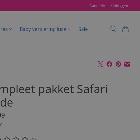
Aanmelden / Inloggen
ires
Baby versiering luxe
Sale
mpleet pakket Safari
de
99
w
(0)