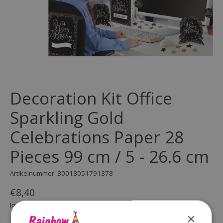
Decoration Kit Office
Sparkling Gold
Celebrations Paper 28
Pieces 99 cm / 5 - 26.6 cm
Artikelnummer: 30013051791378
€8,40
Incl. btw
×