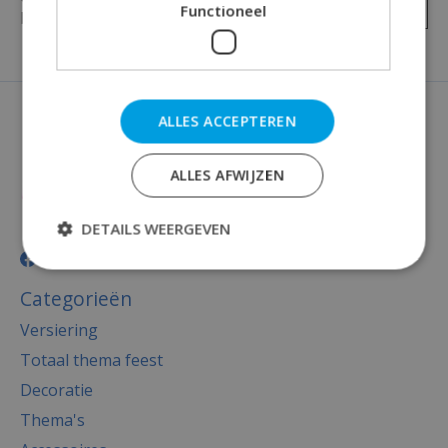
Je beoordeling toevoegen
Functioneel
beoordelingen
ALLES ACCEPTEREN
ALLES AFWIJZEN
DETAILS WEERGEVEN
Categorieën
Versiering
Totaal thema feest
Decoratie
Thema's