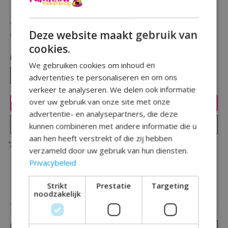
(0)
De beoordeling van dit product is
0
van de 5
Op voorraad
Deze website maakt gebruik van
Beschikbaarheid in de winkel controleren
cookies.
Hoeveelheid:
We gebruiken cookies om inhoud en
advertenties te personaliseren en om ons
verkeer te analyseren. We delen ook informatie
over uw gebruik van onze site met onze
Toevoegen aan winkelwagen
advertentie- en analysepartners, die deze
Plaats bestelling
kunnen combineren met andere informatie die u
aan hen heeft verstrekt of die zij hebben
Toevoegen om te vergelijken
verzameld door uw gebruik van hun diensten.
Privacybeleid
Strikt
Prestatie
Targeting
Reviews (0)
noodzakelijk
0
sterren op basis van
0