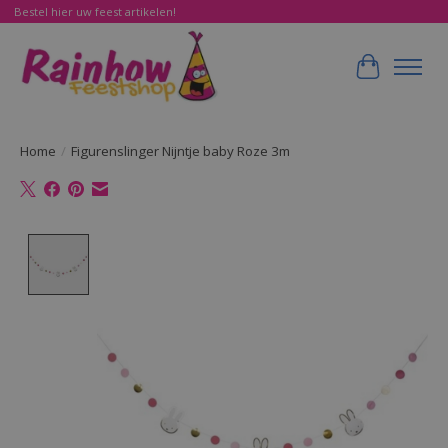
Bestel hier uw feest artikelen!
Winkelwa
Home
/
Figurenslinger Nijntje baby Roze 3m
Product image slideshow Items