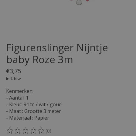
Figurenslinger Nijntje
baby Roze 3m
€3,75
Incl. btw
Kenmerken:
- Aantal: 1
- Kleur: Roze / wit / goud
- Maat : Grootte 3 meter
- Materiaal : Papier
(0)
De beoordeling van dit product is
0
van de 5