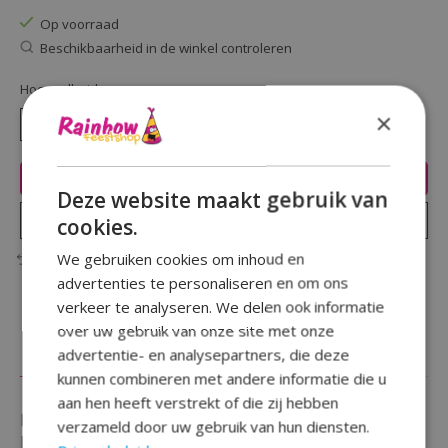
Op voorraad
Beschikbaarheid in de winkel controleren
Hoeveelheid:
×
Toevoegen aan winkelwagen
Deze website maakt gebruik van
Plaats bestelling
cookies.
We gebruiken cookies om inhoud en
Toevoegen om te vergelijken
advertenties te personaliseren en om ons
verkeer te analyseren. We delen ook informatie
over uw gebruik van onze site met onze
advertentie- en analysepartners, die deze
Beschrijving
Reviews (0)
kunnen combineren met andere informatie die u
aan hen heeft verstrekt of die zij hebben
Maak je baby thema compleet met deze lieve ''
verzameld door uw gebruik van hun diensten.
Figurenslinger Nijntje baby Roze 3m ''.