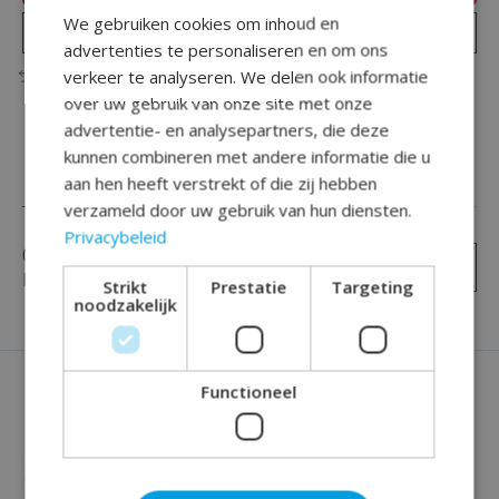
We gebruiken cookies om inhoud en
Plaats bestelling
advertenties te personaliseren en om ons
verkeer te analyseren. We delen ook informatie
Toevoegen om te vergelijken
over uw gebruik van onze site met onze
advertentie- en analysepartners, die deze
kunnen combineren met andere informatie die u
aan hen heeft verstrekt of die zij hebben
Reviews (0)
verzameld door uw gebruik van hun diensten.
Privacybeleid
0
sterren op basis van
0
Je beoordeling toevoegen
beoordelingen
Strikt
Prestatie
Targeting
noodzakelijk
Functioneel