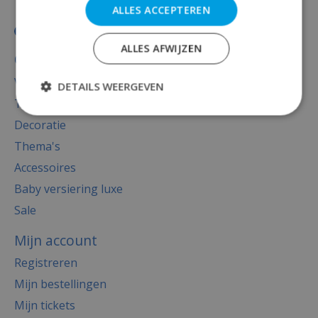
ALLES ACCEPTEREN
ALLES AFWIJZEN
Categorieën
Versiering
DETAILS WEERGEVEN
Totaal thema feest
Decoratie
Thema's
Accessoires
Baby versiering luxe
Sale
Mijn account
Registreren
Mijn bestellingen
Mijn tickets