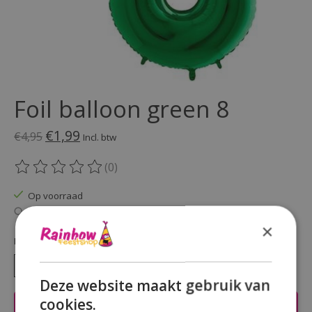
Foil balloon green 8
€1,99
€4,95
Incl. btw
(0)
De beoordeling van dit product is
0
van de 5
Op voorraad
Beschikbaarheid in de winkel controleren
×
Hoeveelheid:
Deze website maakt gebruik van
cookies.
Toevoegen aan winkelwagen