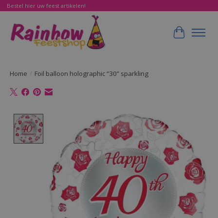
Bestel hier uw feest artikelen!
Winkelwa
Home
/
Foil balloon holographic “30” sparkling
Product image slideshow Items