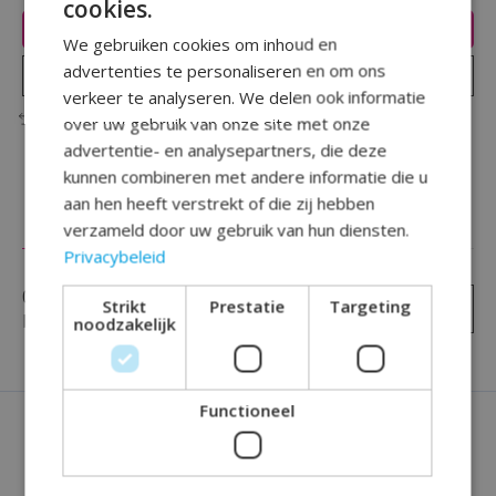
cookies.
Toevoegen aan winkelwagen
We gebruiken cookies om inhoud en
advertenties te personaliseren en om ons
Plaats bestelling
verkeer te analyseren. We delen ook informatie
Toevoegen om te vergelijken
over uw gebruik van onze site met onze
advertentie- en analysepartners, die deze
kunnen combineren met andere informatie die u
aan hen heeft verstrekt of die zij hebben
Reviews (0)
verzameld door uw gebruik van hun diensten.
Privacybeleid
0
sterren op basis van
0
Strikt
Prestatie
Targeting
Je beoordeling toevoegen
beoordelingen
noodzakelijk
Functioneel