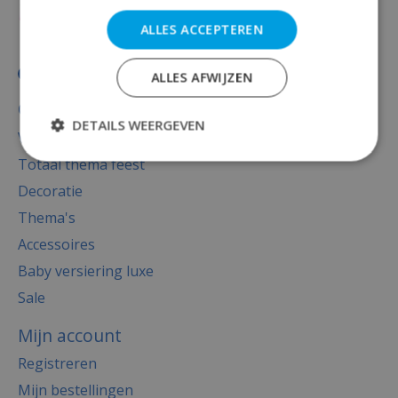
ALLES ACCEPTEREN
ALLES AFWIJZEN
Categorieën
DETAILS WEERGEVEN
Versiering
Totaal thema feest
Decoratie
Thema's
Accessoires
Baby versiering luxe
Sale
Mijn account
Registreren
Mijn bestellingen