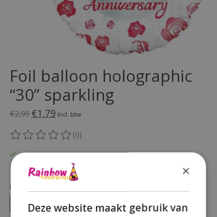
Foil balloon holographic
“30” sparkling
€1,79
€2,99
Incl. btw
(0)
De beoordeling van dit product is
0
van de 5
Op voorraad
Beschikbaarheid in de winkel controleren
×
Hoeveelheid:
Deze website maakt gebruik van