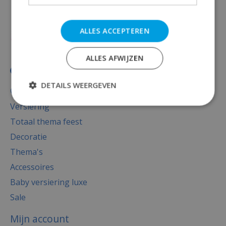
ALLES ACCEPTEREN
ALLES AFWIJZEN
DETAILS WEERGEVEN
Categorieën
Versiering
Totaal thema feest
Decoratie
Thema's
Accessoires
Baby versiering luxe
Sale
Mijn account