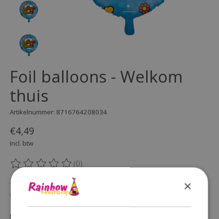
Foil balloons - Welkom
thuis
Artikelnummer: 8716764208034
€4,49
Incl. btw
(0)
De beoordeling van dit product is
0
van de 5
×
Op voorraad
Beschikbaarheid in de winkel controleren
Hoeveelheid: