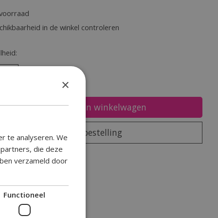
voorraad
chikbaarheid in de winkel controleren
heid:
×
Toevoegen aan winkelwagen
Plaats bestelling
er te analyseren. We
epartners, die deze
oegen om te vergelijken
ebben verzameld door
Functioneel