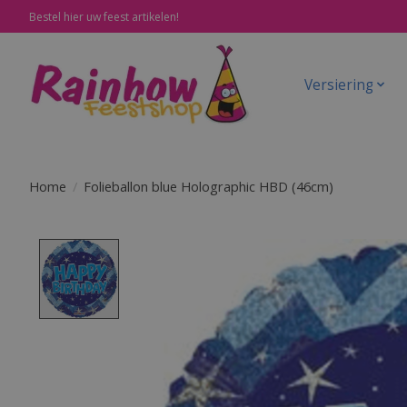
Bestel hier uw feest artikelen!
Versiering
Home
/
Folieballon blue Holographic HBD (46cm)
Product image slideshow Items