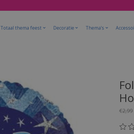
Totaal thema feest
Decoratie
Thema's
Accesso
Fol
Ho
€2,99
De be