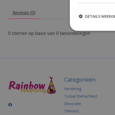
Reviews (0)
DETAILS WEERG
0
sterren op basis van
0
beoordelingen
Categorieën
Versiering
Totaal thema feest
Decoratie
Thema's