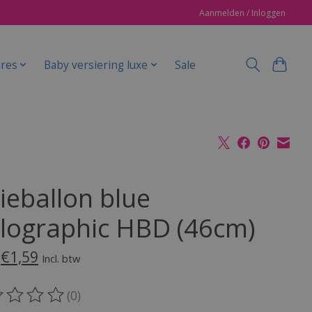
Aanmelden / Inloggen
ires
Baby versiering luxe
Sale
ieballon blue
lographic HBD (46cm)
€1,59
Incl. btw
(0)
oordeling van dit product is
0
van de 5