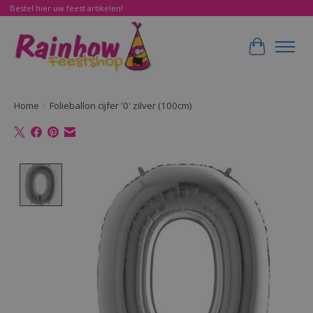
Bestel hier uw feest artikelen!
Winkelwa
Home
/
Folieballon cijfer '0' zilver (100cm)
Product image slideshow Items