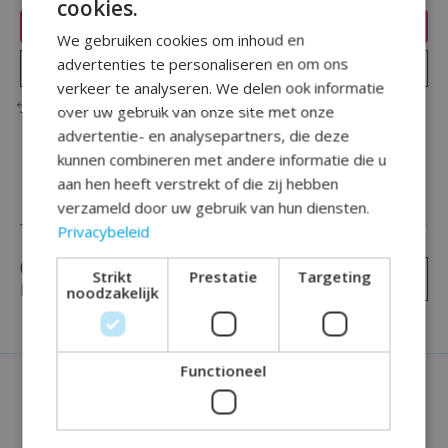
cookies.
Toevoegen aan winkelwagen
We gebruiken cookies om inhoud en
advertenties te personaliseren en om ons
Plaats bestelling
verkeer te analyseren. We delen ook informatie
Toevoegen om te vergelijken
over uw gebruik van onze site met onze
advertentie- en analysepartners, die deze
kunnen combineren met andere informatie die u
aan hen heeft verstrekt of die zij hebben
Reviews (0)
verzameld door uw gebruik van hun diensten.
Privacybeleid
0
sterren op basis van
0
Strikt
Prestatie
Targeting
Je beoordeling toevoegen
beoordelingen
noodzakelijk
Functioneel