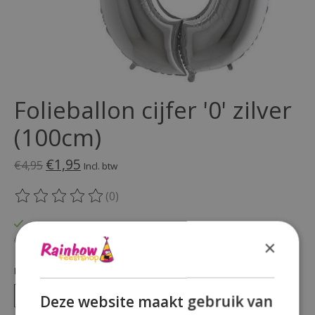
Folieballon cijfer '0' zilver
(100cm)
€1,95
€4,95
Incl. btw
(0)
De beoordeling van dit product is
0
van de 5
Op voorraad
Beschikbaarheid in de winkel controleren
×
Hoeveelheid:
Deze website maakt gebruik van