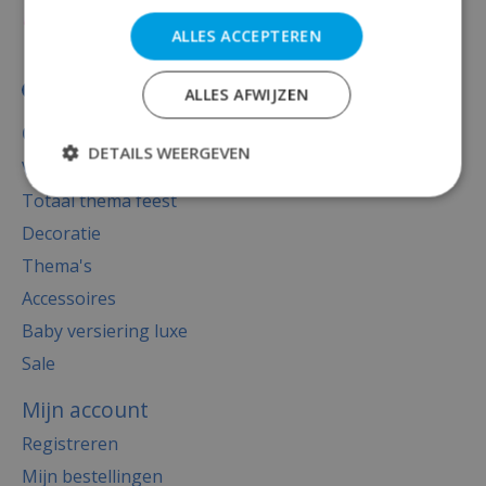
ALLES ACCEPTEREN
ALLES AFWIJZEN
Categorieën
DETAILS WEERGEVEN
Versiering
Totaal thema feest
Decoratie
Thema's
Accessoires
Baby versiering luxe
Sale
Mijn account
Registreren
Mijn bestellingen