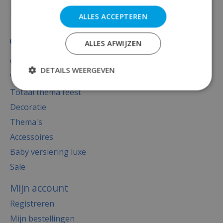
ALLES ACCEPTEREN
ALLES AFWIJZEN
Categorieën
DETAILS WEERGEVEN
Versiering
Totaal thema feest
Decoratie
Thema's
Accessoires
Baby versiering luxe
Sale
Mijn account
Registreren
Mijn bestellingen