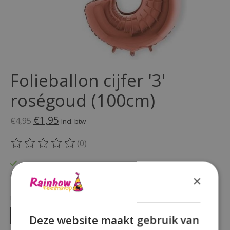
Folieballon cijfer '3'
roségoud (100cm)
€1,95
€4,95
Incl. btw
(0)
De beoordeling van dit product is
0
van de 5
Op voorraad
Beschikbaarheid in de winkel controleren
×
Hoeveelheid:
Deze website maakt gebruik van