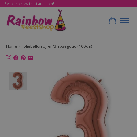
Bestel hier uw feest artikelen!
Winkelwa
Home
/
Folieballon cijfer '3' roségoud (100cm)
Product image slideshow Items