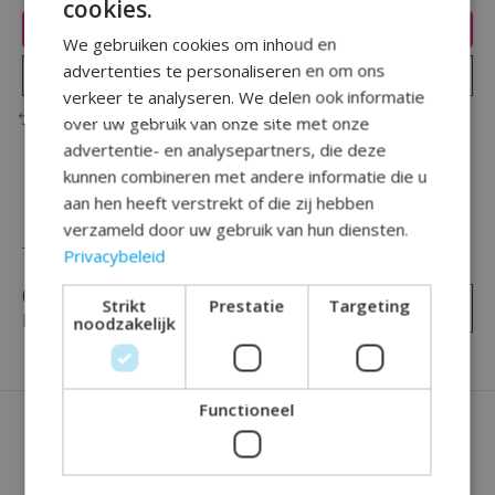
cookies.
Toevoegen aan winkelwagen
We gebruiken cookies om inhoud en
advertenties te personaliseren en om ons
Plaats bestelling
verkeer te analyseren. We delen ook informatie
Toevoegen om te vergelijken
over uw gebruik van onze site met onze
advertentie- en analysepartners, die deze
kunnen combineren met andere informatie die u
aan hen heeft verstrekt of die zij hebben
Reviews (0)
verzameld door uw gebruik van hun diensten.
Privacybeleid
0
sterren op basis van
0
Strikt
Prestatie
Targeting
Je beoordeling toevoegen
beoordelingen
noodzakelijk
Functioneel