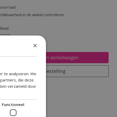
voorraad
chikbaarheid in de winkel controleren
heid:
×
Toevoegen aan winkelwagen
Plaats bestelling
er te analyseren. We
epartners, die deze
oegen om te vergelijken
ebben verzameld door
Functioneel