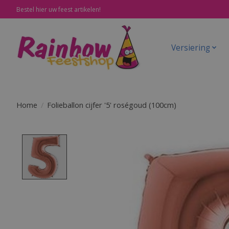
Bestel hier uw feest artikelen!
Versiering
Home
/
Folieballon cijfer '5' roségoud (100cm)
Product image slideshow Items