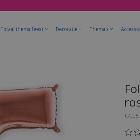
Totaal thema feest
Decoratie
Thema's
Accesso
Fol
ro
€4,95
De be