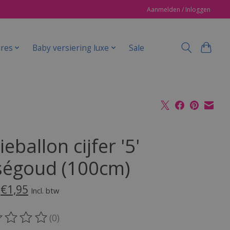
Aanmelden / Inloggen
ires
Baby versiering luxe
Sale
ieballon cijfer '5'
ségoud (100cm)
€1,95
Incl. btw
(0)
oordeling van dit product is
0
van de 5