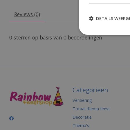
Reviews (0)
DETAILS WEERG
0
sterren op basis van
0
beoordelingen
Categorieën
Versiering
Totaal thema feest
Decoratie
Thema's