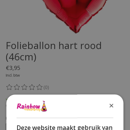
Folieballon hart rood
(46cm)
€3,95
Incl. btw
(0)
De beoordeling van dit product is
0
van de 5
Op voorraad
×
Beschikbaarheid in de winkel controleren
Hoeveelheid:
Deze website maakt gebruik van