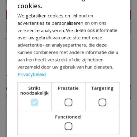
cookies.
Toevoegen aan winkelwagen
We gebruiken cookies om inhoud en
advertenties te personaliseren en om ons
Plaats bestelling
verkeer te analyseren. We delen ook informatie
over uw gebruik van onze site met onze
Toevoegen om te vergelijken
advertentie- en analysepartners, die deze
kunnen combineren met andere informatie die u
aan hen heeft verstrekt of die zij hebben
verzameld door uw gebruik van hun diensten.
Reviews (0)
Privacybeleid
Strikt
Prestatie
Targeting
0
sterren op basis van
0
Je beoordeling toevoegen
noodzakelijk
beoordelingen
Functioneel