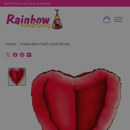
Bestel hier uw feest artikelen!
Winkelwa
Home
/
Folieballon hart rood (46cm)
Product image slideshow Items