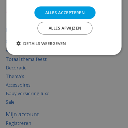
ALLES ACCEPTEREN
ALLES AFWIJZEN
Categorieën
DETAILS WEERGEVEN
Versiering
Totaal thema feest
Decoratie
Thema's
Accessoires
Baby versiering luxe
Sale
Mijn account
Registreren