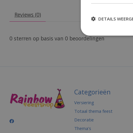
Reviews (0)
DETAILS WEERG
0
sterren op basis van
0
beoordelingen
Categorieën
Versiering
Totaal thema feest
Decoratie
Thema's