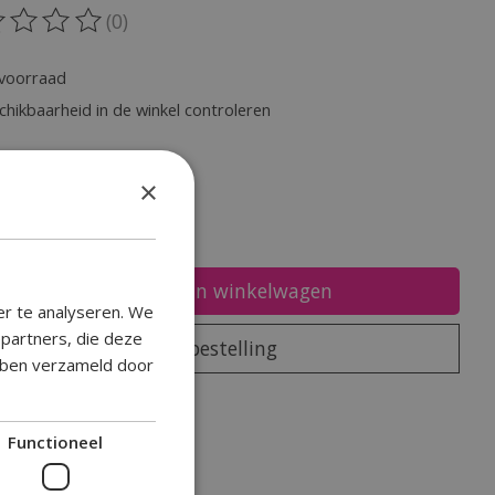
(0)
oordeling van dit product is
0
van de 5
voorraad
chikbaarheid in de winkel controleren
heid:
×
Toevoegen aan winkelwagen
er te analyseren. We
epartners, die deze
Plaats bestelling
ebben verzameld door
oegen om te vergelijken
Functioneel