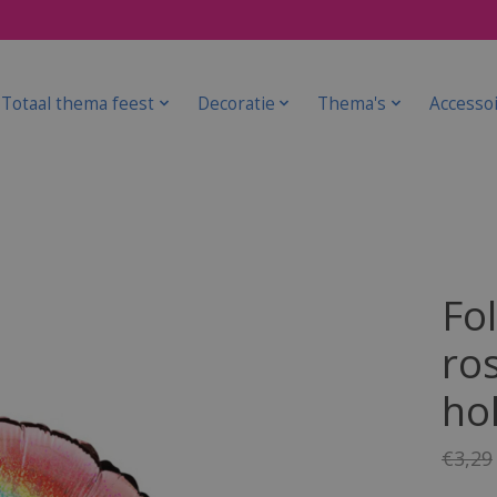
Totaal thema feest
Decoratie
Thema's
Accesso
Fol
ro
ho
€3,29