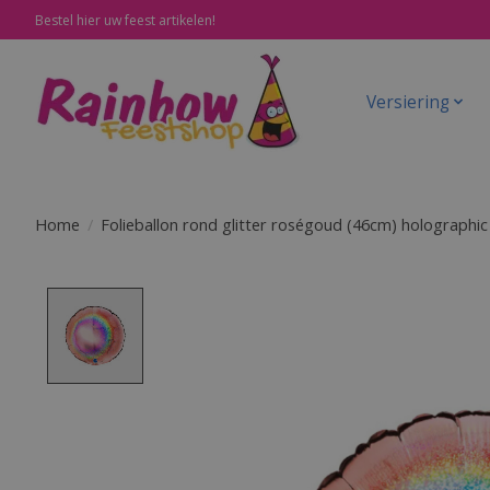
Bestel hier uw feest artikelen!
Versiering
Home
/
Folieballon rond glitter roségoud (46cm) holographic
Product image slideshow Items