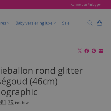
Aanmelden / Inloggen
ires
Baby versiering luxe
Sale
ieballon rond glitter
ségoud (46cm)
lographic
€1,79
Incl. btw