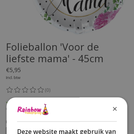
Folieballon 'Voor de
liefste mama' - 45cm
€5,95
Incl. btw
(0)
De beoordeling van dit product is
0
van de 5
Op voorraad
×
Beschikbaarheid in de winkel controleren
Hoeveelheid:
Deze website maakt gebruik van