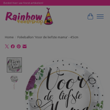
Bestel hier uw feest artikelen!
Winkelwa
Home
/
Folieballon 'Voor de liefste mama' - 45cm
Product image slideshow Items