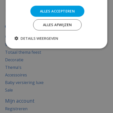
ALLES ACCEPTEREN
ALLES AFWIJZEN
Categorieën
DETAILS WEERGEVEN
Versiering
Totaal thema feest
Decoratie
Thema's
Accessoires
Baby versiering luxe
Sale
Mijn account
Registreren