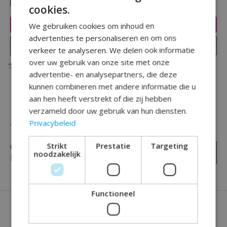
cookies.
Toevoegen aan winkelwagen
We gebruiken cookies om inhoud en
advertenties te personaliseren en om ons
Plaats bestelling
verkeer te analyseren. We delen ook informatie
over uw gebruik van onze site met onze
Toevoegen om te vergelijken
advertentie- en analysepartners, die deze
kunnen combineren met andere informatie die u
aan hen heeft verstrekt of die zij hebben
verzameld door uw gebruik van hun diensten.
Reviews (0)
Privacybeleid
Strikt
Prestatie
Targeting
0
sterren op basis van
0
Je beoordeling toevoegen
noodzakelijk
beoordelingen
Functioneel