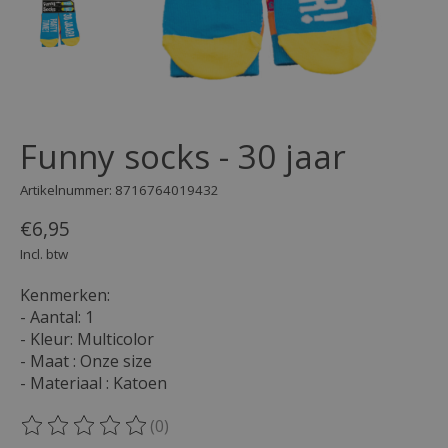
Funny socks - 30 jaar
Artikelnummer: 8716764019432
€6,95
Incl. btw
Kenmerken:
- Aantal: 1
- Kleur: Multicolor
- Maat : Onze size
- Materiaal : Katoen
(0)
De beoordeling van dit product is
0
van de 5