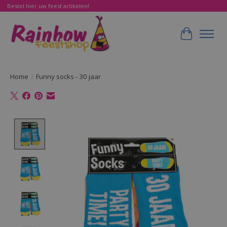
Bestel hier uw feest artikelen!
Winkelwa
Home
/
Funny socks - 30 jaar
Product image slideshow Items