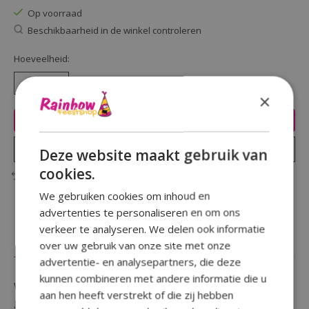
Op voorraad
Beschikbaarheid in de winkel controleren
Hoeveelheid:
×
Toevoegen aan winkelwagen
Plaats bestelling
Deze website maakt gebruik van
cookies.
Toevoegen om te vergelijken
We gebruiken cookies om inhoud en
advertenties te personaliseren en om ons
verkeer te analyseren. We delen ook informatie
Beschrijving
Reviews (0)
over uw gebruik van onze site met onze
advertentie- en analysepartners, die deze
kunnen combineren met andere informatie die u
Wil je iemand een grappig, nuttig maar ludiek kado
aan hen heeft verstrekt of die zij hebben
geven ?