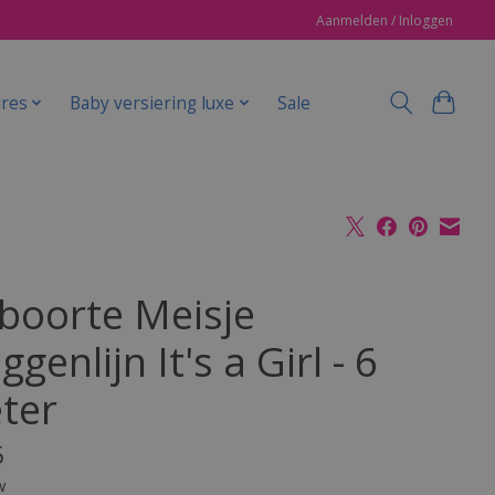
Aanmelden / Inloggen
ires
Baby versiering luxe
Sale
boorte Meisje
ggenlijn It's a Girl - 6
ter
5
w