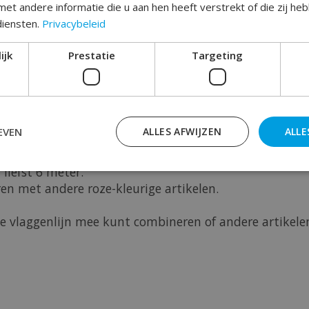
et andere informatie die u aan hen heeft verstrekt of die zij h
diensten.
Privacybeleid
ijk
Prestatie
Targeting
n een meisje of het vieren van een babyshower !
 afwisselende figuren van een slab en speen.
EVEN
ALLES AFWIJZEN
ALLE
aggenlijn.
liefst 6 meter.
en met andere roze-kleurige artikelen.
e vlaggenlijn mee kunt combineren of andere artikelen