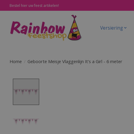
Bestel hier uw feest artikelen!
Versiering
Home
/
Geboorte Meisje Vlaggenlijn It's a Girl - 6 meter
Product image slideshow Items