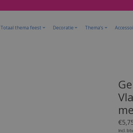
Totaal thema feest
Decoratie
Thema's
Accesso
Ge
Vla
me
€5,7
Incl. bt