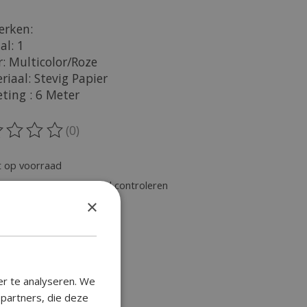
rken:
al: 1
r: Multicolor/Roze
riaal: Stevig Papier
ting : 6 Meter
(0)
oordeling van dit product is
0
van de 5
t op voorraad
chikbaarheid in de winkel controleren
×
er te analyseren. We
epartners, die deze