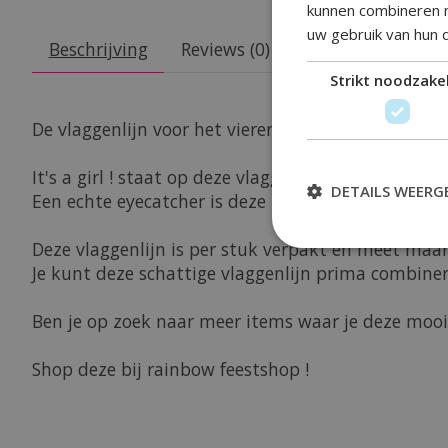
kunnen combineren m
uw gebruik van hun 
Beschrijving
Reviews (0)
Strikt noodzakel
De vlaggenlijn voor het vieren van de geboorte va
It's a girl ! staat op deze vlaggenlijn gedrukt met
DETAILS WEERG
Een echte eyecatcher is deze zachtroze kleurige vl
Deze vlaggenlijn is per stuk verpakt en meet maar 
Je kunt deze schattige vlaggenlijn prima combiner
Ben je op zoek naar meer items waar je deze mooi
Shop deze bij rainbow feestshop !