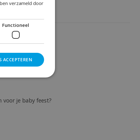
ebben verzameld door
Functioneel
S ACCEPTEREN
 voor je baby feest?