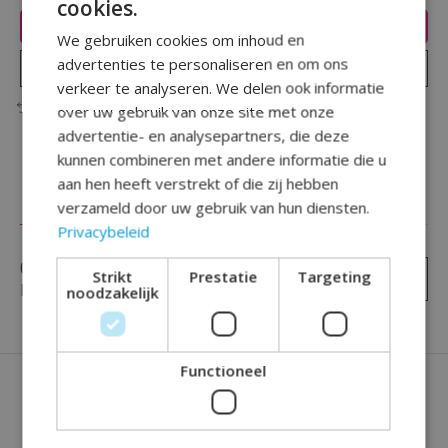
cookies.
Toevoegen aan winkelwagen
We gebruiken cookies om inhoud en
advertenties te personaliseren en om ons
Plaats bestelling
verkeer te analyseren. We delen ook informatie
Toevoegen om te vergelijken
over uw gebruik van onze site met onze
advertentie- en analysepartners, die deze
kunnen combineren met andere informatie die u
aan hen heeft verstrekt of die zij hebben
Reviews (0)
verzameld door uw gebruik van hun diensten.
Privacybeleid
0
sterren op basis van
0
Strikt
Prestatie
Targeting
Je beoordeling toevoegen
beoordelingen
noodzakelijk
Functioneel