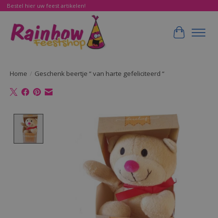
Bestel hier uw feest artikelen!
Winkelwa
Home
/
Geschenk beertje “ van harte gefeliciteerd “
Product image slideshow Items