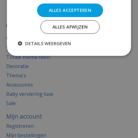
ALLES ACCEPTEREN
ALLES AFWIJZEN
Categorieën
DETAILS WEERGEVEN
Versiering
Totaal thema feest
Decoratie
Thema's
Accessoires
Baby versiering luxe
Sale
Mijn account
Registreren
Mijn bestellingen