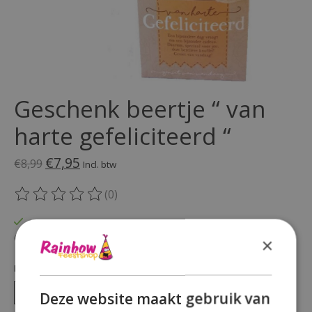
Geschenk beertje “ van
harte gefeliciteerd “
€7,95
€8,99
Incl. btw
(0)
De beoordeling van dit product is
0
van de 5
Op voorraad
Beschikbaarheid in de winkel controleren
×
Hoeveelheid:
Deze website maakt gebruik van