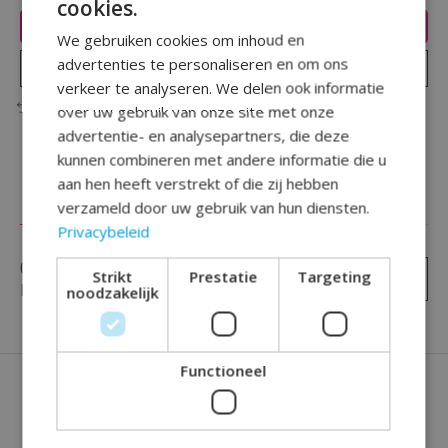
cookies.
Toevoegen aan winkelwagen
We gebruiken cookies om inhoud en
advertenties te personaliseren en om ons
Plaats bestelling
verkeer te analyseren. We delen ook informatie
Toevoegen om te vergelijken
over uw gebruik van onze site met onze
advertentie- en analysepartners, die deze
kunnen combineren met andere informatie die u
aan hen heeft verstrekt of die zij hebben
Reviews (0)
verzameld door uw gebruik van hun diensten.
Privacybeleid
0
sterren op basis van
0
Strikt
Prestatie
Targeting
Je beoordeling toevoegen
beoordelingen
noodzakelijk
Functioneel