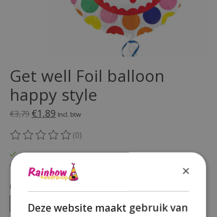
Get well Foil balloon
happy style
€1,89
€3,79
Incl. btw
(0)
De beoordeling van dit product is
0
van de 5
Op voorraad
Beschikbaarheid in de winkel controleren
×
Hoeveelheid:
Deze website maakt gebruik van