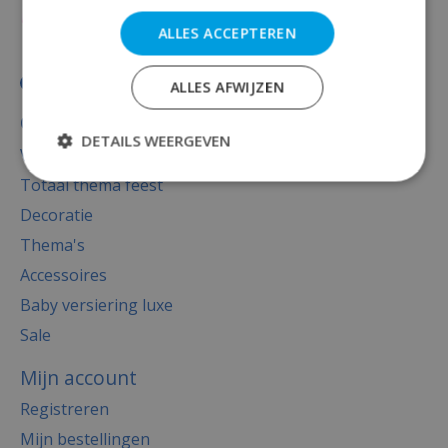
ALLES ACCEPTEREN
ALLES AFWIJZEN
Categorieën
DETAILS WEERGEVEN
Versiering
Totaal thema feest
Decoratie
Thema's
Accessoires
Baby versiering luxe
Sale
Mijn account
Registreren
Mijn bestellingen