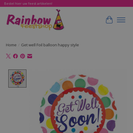
Bestel hier uw feest artikelen!
Winkelwa
Home
/
Get well Foil balloon happy style
Product image slideshow Items