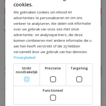
cookies.
Toevoegen aan winkelwagen
We gebruiken cookies om inhoud en
advertenties te personaliseren en om ons
Plaats bestelling
verkeer te analyseren. We delen ook informatie
over uw gebruik van onze site met onze
Toevoegen om te vergelijken
advertentie- en analysepartners, die deze
kunnen combineren met andere informatie die u
aan hen heeft verstrekt of die zij hebben
verzameld door uw gebruik van hun diensten.
Reviews (0)
Privacybeleid
Strikt
Prestatie
Targeting
0
sterren op basis van
0
Je beoordeling toevoegen
noodzakelijk
beoordelingen
Functioneel