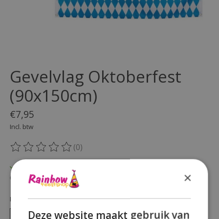
Gevelvlag Oktoberfest
(90x150cm)
€7,95
Incl. btw
(0)
De beoordeling van dit product is
0
van de 5
Op voorraad
×
Beschikbaarheid in de winkel controleren
Hoeveelheid:
Deze website maakt gebruik van