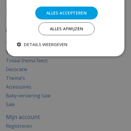
ALLES ACCEPTEREN
ALLES AFWIJZEN
Categorieën
DETAILS WEERGEVEN
Versiering
Totaal thema feest
Decoratie
Thema's
Accessoires
Baby versiering luxe
Sale
Mijn account
Registreren