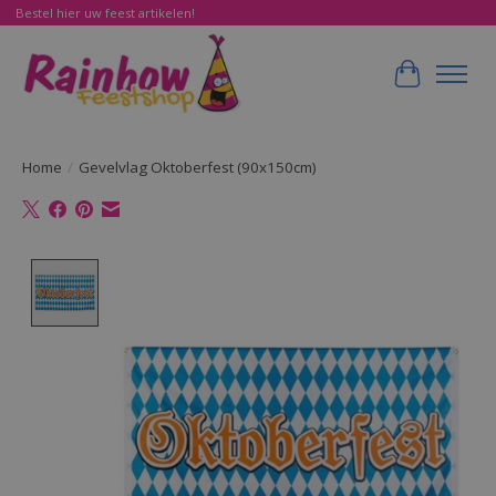
Bestel hier uw feest artikelen!
Winkelwa
Home
/
Gevelvlag Oktoberfest (90x150cm)
Product image slideshow Items