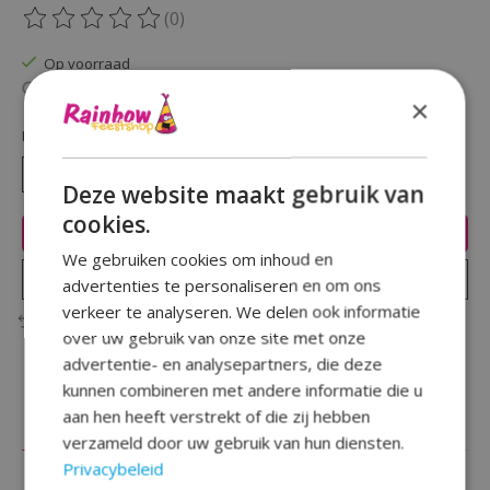
(0)
De beoordeling van dit product is
0
van de 5
Op voorraad
Beschikbaarheid in de winkel controleren
×
Hoeveelheid:
Deze website maakt gebruik van
cookies.
Toevoegen aan winkelwagen
We gebruiken cookies om inhoud en
Plaats bestelling
advertenties te personaliseren en om ons
verkeer te analyseren. We delen ook informatie
Toevoegen om te vergelijken
over uw gebruik van onze site met onze
advertentie- en analysepartners, die deze
kunnen combineren met andere informatie die u
aan hen heeft verstrekt of die zij hebben
Beschrijving
Reviews (0)
verzameld door uw gebruik van hun diensten.
Privacybeleid