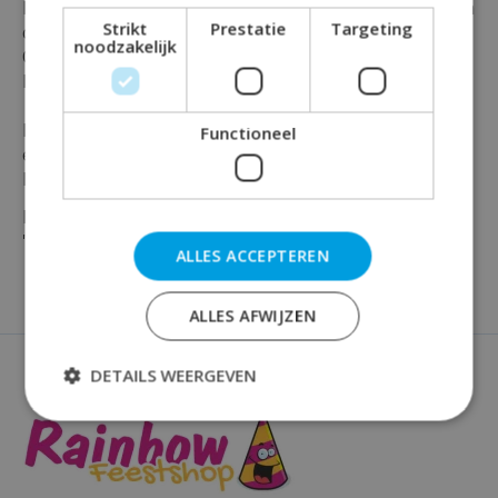
Heb je iets te vieren en wil je dat in luxe en stijl doen in
Strikt
Prestatie
Targeting
combinatie met de cijfers 21 ?
noodzakelijk
Of heb je al andere artikelen uit deze mooie serie ?
Dan mag deze hangende slinger niet ontbreken.
Deze prachtige swirl slinger is gemaakt van papier en
Functioneel
en plastic en is maar liefst 120 cm lang !
En is verpakt per stuk in de kleur goud en wit
Maak jouw feest compleet en bestel vandaag nog je
''21'' decoratie bij Rainbow Feestshop!
ALLES ACCEPTEREN
ALLES AFWIJZEN
DETAILS WEERGEVEN