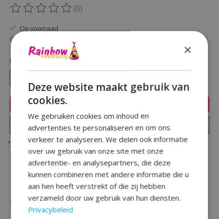
(0)
De beoordeling van dit product is
0
van de 5
Op voorraad
Beschikbaarheid in de winkel controleren
×
Hoeveelheid:
Deze website maakt gebruik van
cookies.
Toevoegen aan winkelwagen
We gebruiken cookies om inhoud en
Plaats bestelling
advertenties te personaliseren en om ons
verkeer te analyseren. We delen ook informatie
Toevoegen om te vergelijken
over uw gebruik van onze site met onze
advertentie- en analysepartners, die deze
kunnen combineren met andere informatie die u
aan hen heeft verstrekt of die zij hebben
Beschrijving
Reviews (0)
verzameld door uw gebruik van hun diensten.
Privacybeleid