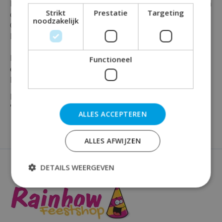
Heb je iets te vieren en wil je dat in luxe en stijl doen in
Strikt
Prestatie
Targeting
combinatie met de cijfers 30 ?
noodzakelijk
Of heb je al andere artikelen uit deze mooie serie ?
Dan mag deze hangende slinger niet ontbreken.
Deze prachtige swirl slinger is gemaakt van papier en
Functioneel
en plastic en is maar liefst 120 cm lang !
En is verpakt per stuk in de kleur rose en zwart.
Maak jouw feest compleet en bestel vandaag nog je
''30'' decoratie bij Rainbow Feestshop!
ALLES ACCEPTEREN
ALLES AFWIJZEN
DETAILS WEERGEVEN