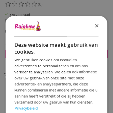
(0)
De beoordeling van dit product is
0
van de 5
Op voorraad
Beschikbaarheid in de winkel controleren
×
Hoeveelheid:
Deze website maakt gebruik van
cookies.
Toevoegen aan winkelwagen
We gebruiken cookies om inhoud en
Plaats bestelling
advertenties te personaliseren en om ons
verkeer te analyseren. We delen ook informatie
Toevoegen om te vergelijken
over uw gebruik van onze site met onze
advertentie- en analysepartners, die deze
kunnen combineren met andere informatie die u
aan hen heeft verstrekt of die zij hebben
Beschrijving
Reviews (0)
verzameld door uw gebruik van hun diensten.
Privacybeleid