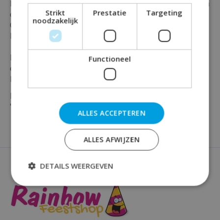
Heb je iets te vieren en wil je dat in luxe en stijl doen in
Strikt
Prestatie
Targeting
combinatie met de cijfers 70 ?
noodzakelijk
Of heb je al andere artikelen uit deze mooie serie ?
Dan mag deze hangende slinger niet ontbreken.
Deze prachtige swirl slinger is gemaakt van papier en
Functioneel
en plastic en is maar liefst 120 cm lang !
En is verpakt per stuk in de kleur rose en zwart.
Maak jouw feest compleet en bestel vandaag nog je
''70'' decoratie bij Rainbow Feestshop!
ALLES ACCEPTEREN
ALLES AFWIJZEN
DETAILS WEERGEVEN