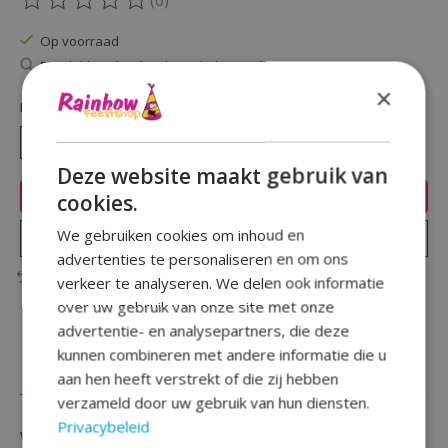
(0)
De beoordeling van dit product is
0
van de 5
Op voorraad
Beschikbaarheid in de winkel controleren
×
Hoeveelheid:
Deze website maakt gebruik van
Toevoegen aan winkelwagen
cookies.
We gebruiken cookies om inhoud en
Plaats bestelling
advertenties te personaliseren en om ons
Toevoegen om te vergelijken
verkeer te analyseren. We delen ook informatie
over uw gebruik van onze site met onze
advertentie- en analysepartners, die deze
kunnen combineren met andere informatie die u
Beschrijving
Reviews (0)
aan hen heeft verstrekt of die zij hebben
verzameld door uw gebruik van hun diensten.
Privacybeleid
Vier het moment, mijlpaal of je verjaardag met deze