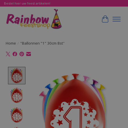
Bestel hier uw feest artikelen!
Winkelwa
Home
/
''Ballonnen "1" 30cm 8st''
Product image slideshow Items