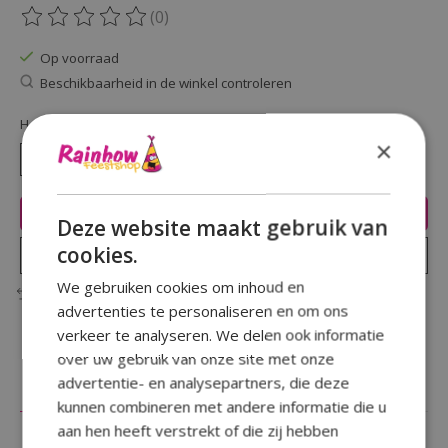
(0)
De beoordeling van dit product is
0
van de 5
Op voorraad
Beschikbaarheid in de winkel controleren
Hoeveelheid:
×
Toevoegen aan winkelwagen
Deze website maakt gebruik van
cookies.
Plaats bestelling
We gebruiken cookies om inhoud en
Toevoegen om te vergelijken
advertenties te personaliseren en om ons
verkeer te analyseren. We delen ook informatie
over uw gebruik van onze site met onze
advertentie- en analysepartners, die deze
Beschrijving
Reviews (0)
kunnen combineren met andere informatie die u
aan hen heeft verstrekt of die zij hebben