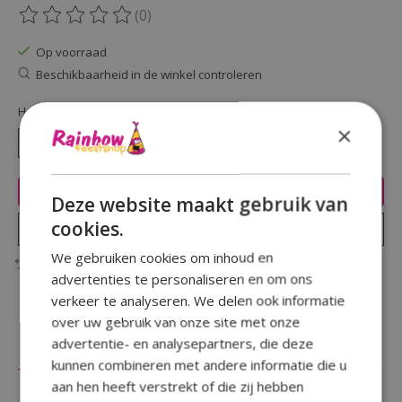
(0)
De beoordeling van dit product is
0
van de 5
Op voorraad
Beschikbaarheid in de winkel controleren
Hoeveelheid:
×
Toevoegen aan winkelwagen
Deze website maakt gebruik van
cookies.
Plaats bestelling
We gebruiken cookies om inhoud en
Toevoegen om te vergelijken
advertenties te personaliseren en om ons
verkeer te analyseren. We delen ook informatie
over uw gebruik van onze site met onze
advertentie- en analysepartners, die deze
Beschrijving
Reviews (0)
kunnen combineren met andere informatie die u
aan hen heeft verstrekt of die zij hebben