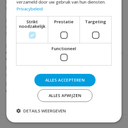
Maak je feest compleet met deze vrolijke '' Vlaggenlijn
verzameld door uw gebruik van hun diensten.
Happy Party flags - 12 '' !
Privacybeleid
Deze kleurrijke vlaggenlijn is geschikt voor elke
Strikt
Prestatie
Targeting
noodzakelijk
leeftijd en mijlpaal van 12 jaar !
En past perfect bij het vieren van je verjaardag.
Bovendien kun je deze vlaggenlijn fantastisch
Functioneel
combineren met onze andere feestelijke producten en
decoratie of versieri!ngen.
Deze vlaggenlijn heeft een grootte van maar liefst 10
meter.
ALLES ACCEPTEREN
Maak jouw feest compleet en bestel vandaag nog
deze vlaggenlijn bij Rainbow Feestshop
ALLES AFWIJZEN
DETAILS WEERGEVEN