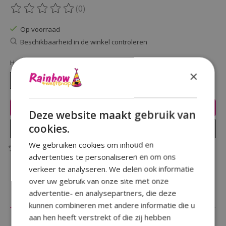
(0)
De beoordeling van dit product is
0
van de 5
Op voorraad
Beschikbaarheid in de winkel controleren
Hoeveelheid:
×
Toevoegen aan winkelwagen
Deze website maakt gebruik van
cookies.
Plaats bestelling
We gebruiken cookies om inhoud en
Toevoegen om te vergelijken
advertenties te personaliseren en om ons
verkeer te analyseren. We delen ook informatie
over uw gebruik van onze site met onze
advertentie- en analysepartners, die deze
Beschrijving
Reviews (0)
kunnen combineren met andere informatie die u
aan hen heeft verstrekt of die zij hebben