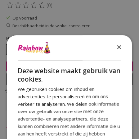
(0)
De beoordeling van dit product is
0
van de 5
Op voorraad
Beschikbaarheid in de winkel controleren
Hoeveelheid:
×
Toevoegen aan winkelwagen
Deze website maakt gebruik van
cookies.
Plaats bestelling
We gebruiken cookies om inhoud en
Toevoegen om te vergelijken
advertenties te personaliseren en om ons
verkeer te analyseren. We delen ook informatie
over uw gebruik van onze site met onze
advertentie- en analysepartners, die deze
Beschrijving
Reviews (0)
kunnen combineren met andere informatie die u
aan hen heeft verstrekt of die zij hebben