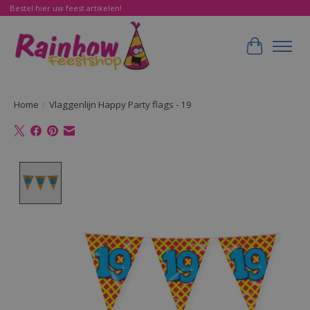
Bestel hier uw feest artikelen!
Winkelwa
Home
/
Vlaggenlijn Happy Party flags - 19
Product image slideshow Items