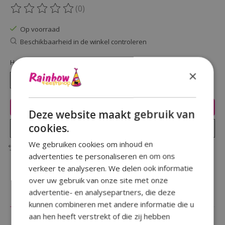
(0)
De beoordeling van dit product is
0
van de 5
Op voorraad
Beschikbaarheid in de winkel controleren
Hoeveelheid:
×
Toevoegen aan winkelwagen
Deze website maakt gebruik van
cookies.
Plaats bestelling
We gebruiken cookies om inhoud en
Toevoegen om te vergelijken
advertenties te personaliseren en om ons
verkeer te analyseren. We delen ook informatie
over uw gebruik van onze site met onze
advertentie- en analysepartners, die deze
Beschrijving
Reviews (0)
kunnen combineren met andere informatie die u
aan hen heeft verstrekt of die zij hebben