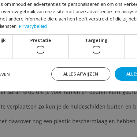
s om inhoud en advertenties te personaliseren en om ons verke
e over uw gebruik van onze site met onze advertentie- en analys
Toev
et andere informatie die u aan hen heeft verstrekt of die zij h
diensten.
Privacybeleid
ijk
Prestatie
Targeting
EVEN
ALLES AFWIJZEN
ALLE
 of toevoeging waardoor je feest opvalt ?
aar Sarah erop die je voor ramen en deuren kunt gebru
 te verplaatsen zo kun je de huldeschilden buiten en 
met daarover nog een plastic beschermlaag en hebben 