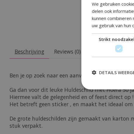
We gebruiken cookie
delen ook informati
kunnen combineren m
uw gebruik van hun 
Strikt noodzakel
Beschrijving
Reviews (0)
DETAILS WEERG
Ben je op zoek naar een aanvulling op je decoratie
Ga dan voor dit leuke Huldeschild met Hoera 50 j
Hiermee valt de gelegenheid en of feest direct op !
Het betreft geen sticker , en maakt het ideaal om
De grote huldeschilden zijn gemaakt van karton 
stuk verpakt.