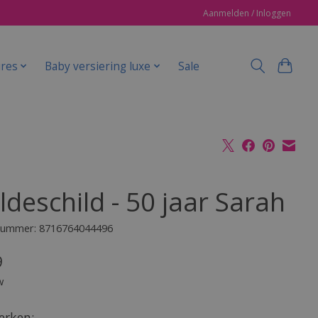
Aanmelden / Inloggen
ires
Baby versiering luxe
Sale
ldeschild - 50 jaar Sarah
lnummer: 8716764044496
9
w
rken: