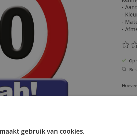
- Aant
- Kleu
- Mate
- Afm
De be
Op 
Bes
Hoeveel
maakt gebruik van cookies.