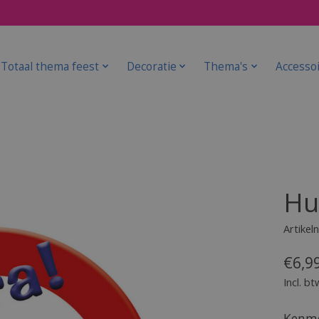
Totaal thema feest
Decoratie
Thema's
Accesso
Hu
Artike
€6,9
Incl. bt
Kenme