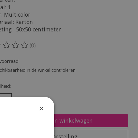
al: 1
r: Multicolor
riaal: Karton
eting : 50x50 centimeter
(0)
oordeling van dit product is
0
van de 5
voorraad
chikbaarheid in de winkel controleren
heid:
×
Toevoegen aan winkelwagen
Plaats bestelling