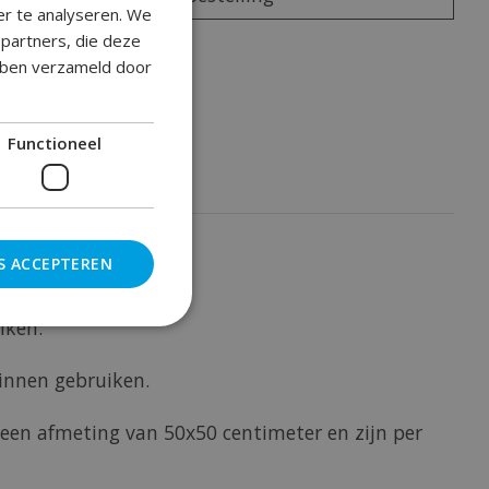
er te analyseren. We
epartners, die deze
oegen om te vergelijken
ebben verzameld door
Functioneel
S ACCEPTEREN
iken.
binnen gebruiken.
een afmeting van 50x50 centimeter en zijn per