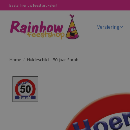
Bestel hier uw feest artikelen!
Versiering
Home
/
Huldeschild - 50 jaar Sarah
Product image slideshow Items