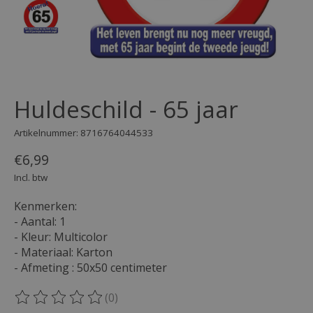
Huldeschild - 65 jaar
Artikelnummer: 8716764044533
€6,99
Incl. btw
Kenmerken:
- Aantal: 1
- Kleur: Multicolor
- Materiaal: Karton
- Afmeting : 50x50 centimeter
(0)
De beoordeling van dit product is
0
van de 5