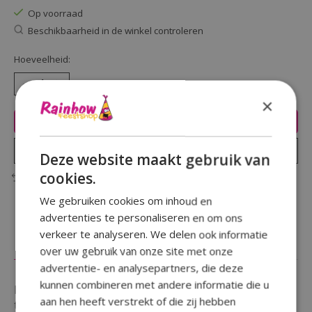
Op voorraad
Beschikbaarheid in de winkel controleren
Hoeveelheid:
×
Toevoegen aan winkelwagen
Plaats bestelling
Deze website maakt gebruik van
cookies.
Toevoegen om te vergelijken
We gebruiken cookies om inhoud en
advertenties te personaliseren en om ons
verkeer te analyseren. We delen ook informatie
Beschrijving
Reviews (0)
over uw gebruik van onze site met onze
advertentie- en analysepartners, die deze
kunnen combineren met andere informatie die u
Ben je op zoek naar een aanvulling op je decoratie of
aan hen heeft verstrekt of die zij hebben
toevoeging waardoor je feest opvalt ?