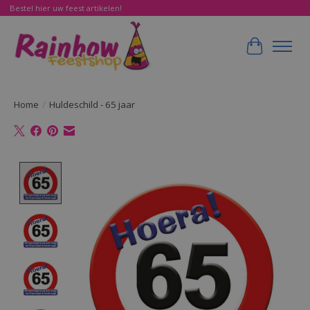
Bestel hier uw feest artikelen!
Winkelwa
Home
/
Huldeschild - 65 jaar
Product image slideshow Items