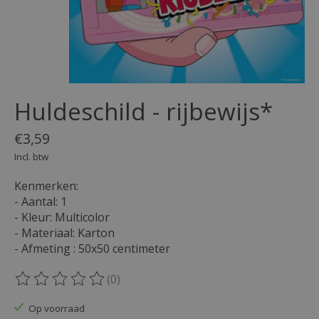
Huldeschild - rijbewijs*
€3,59
Incl. btw
Kenmerken:
- Aantal: 1
- Kleur: Multicolor
- Materiaal: Karton
- Afmeting : 50x50 centimeter
(0)
De beoordeling van dit product is
0
van de 5
Op voorraad