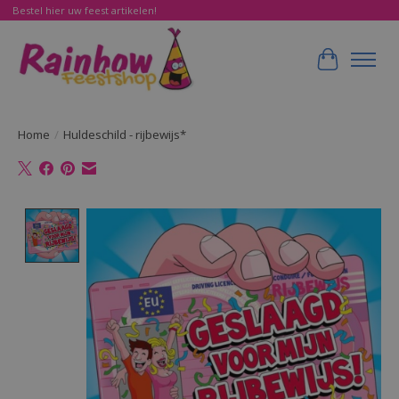
Bestel hier uw feest artikelen!
Winkelwa
Home
/
Huldeschild - rijbewijs*
Product image slideshow Items