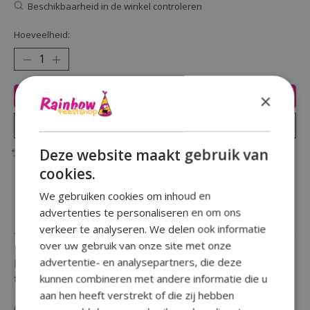
Beschikbaarheid in de winkel controleren
Hoeveelheid:
Toevoegen aan winkelwagen
×
Plaats bestelling
Deze website maakt gebruik van
Toevoegen om te vergelijken
cookies.
We gebruiken cookies om inhoud en
advertenties te personaliseren en om ons
Beschrijving
Reviews (0)
verkeer te analyseren. We delen ook informatie
over uw gebruik van onze site met onze
advertentie- en analysepartners, die deze
Ben je op zoek naar een aanvulling op je decoratie of
kunnen combineren met andere informatie die u
toevoeging waardoor je feest opvalt ?
aan hen heeft verstrekt of die zij hebben
Ga dan voor dit leuke Huldeschild met de tekst