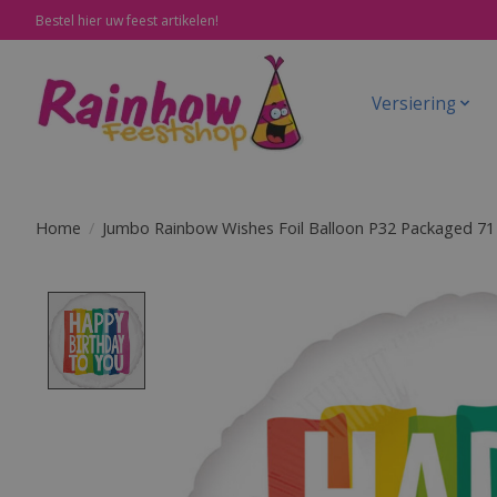
Bestel hier uw feest artikelen!
Versiering
Home
/
Jumbo Rainbow Wishes Foil Balloon P32 Packaged 71
Product image slideshow Items