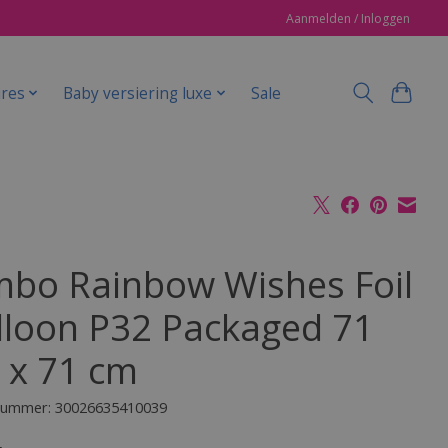
Aanmelden / Inloggen
ires
Baby versiering luxe
Sale
mbo Rainbow Wishes Foil
lloon P32 Packaged 71
 x 71 cm
lnummer: 30026635410039