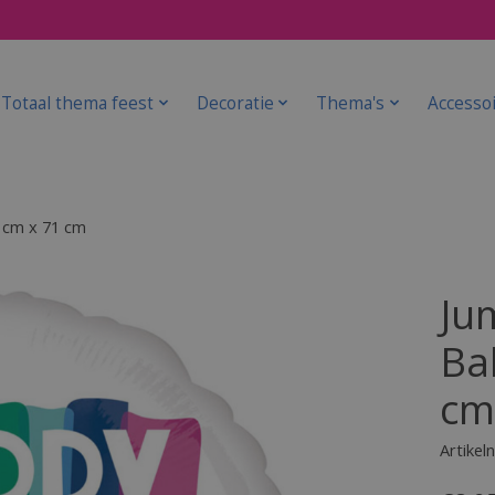
Totaal thema feest
Decoratie
Thema's
Accesso
 cm x 71 cm
Ju
Ba
cm
Artike