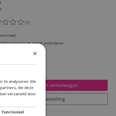
5
w
(0)
oordeling van dit product is
0
van de 5
voorraad
chikbaarheid in de winkel controleren
×
heid:
er te analyseren. We
Toevoegen aan winkelwagen
epartners, die deze
ebben verzameld door
Plaats bestelling
oegen om te vergelijken
Functioneel