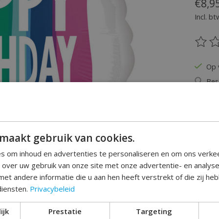
€8,9
Incl. bt
De be
Op 
Bes
Hoeveel
maakt gebruik van cookies.
s om inhoud en advertenties te personaliseren en om ons verke
e over uw gebruik van onze site met onze advertentie- en analys
et andere informatie die u aan hen heeft verstrekt of die zij h
diensten.
Privacybeleid
Toev
ijk
Prestatie
Targeting