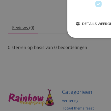
DETAILS WEERG
Reviews (0)
0
sterren op basis van
0
beoordelingen
Categorieën
Versiering
Totaal thema feest