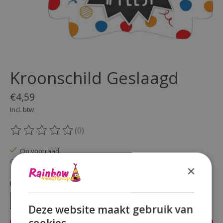
Kroonschild Geslaagd
€4,59
Incl. btw
(0)
De beoordeling van dit product is
0
van de 5
Op voorraad
Beschikbaarheid in de winkel controleren
×
Hoeveelheid:
Deze website maakt gebruik van
cookies.