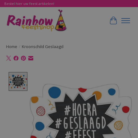
Bestel hier uw feest artikelen!
Winkelwa
Home
/
Kroonschild Geslaagd
Product image slideshow Items