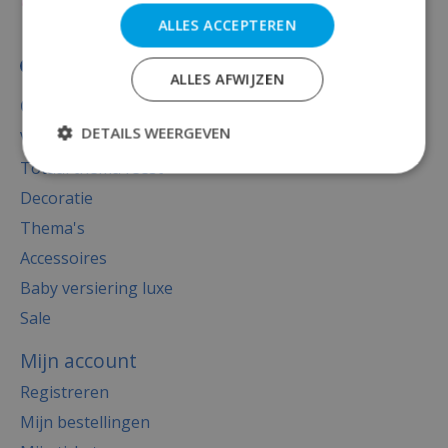
ALLES ACCEPTEREN
ALLES AFWIJZEN
Categorieën
DETAILS WEERGEVEN
Versiering
Totaal thema feest
Decoratie
Thema's
Accessoires
Baby versiering luxe
Sale
Mijn account
Registreren
Mijn bestellingen