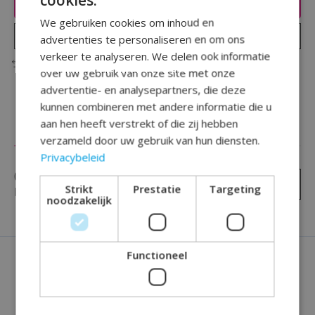
Toevoegen aan winkelwagen
We gebruiken cookies om inhoud en
Plaats bestelling
advertenties te personaliseren en om ons
verkeer te analyseren. We delen ook informatie
Toevoegen om te vergelijken
over uw gebruik van onze site met onze
advertentie- en analysepartners, die deze
kunnen combineren met andere informatie die u
aan hen heeft verstrekt of die zij hebben
Reviews (0)
verzameld door uw gebruik van hun diensten.
Privacybeleid
0
sterren op basis van
0
Je beoordeling toevoegen
Strikt
Prestatie
Targeting
beoordelingen
noodzakelijk
Functioneel