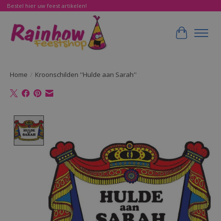
Bestel hier uw feest artikelen!
Winkelwa
Home
/
Kroonschilden ''Hulde aan Sarah''
Product image slideshow Items