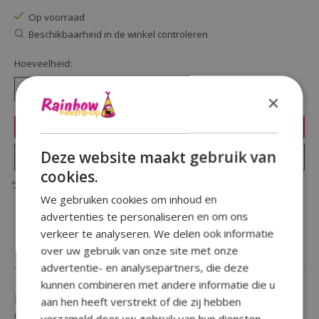
Op voorraad
Beschikbaarheid in de winkel controleren
Hoeveelheid:
×
Toevoegen aan winkelwagen
Deze website maakt gebruik van
Plaats bestelling
cookies.
Toevoegen om te vergelijken
We gebruiken cookies om inhoud en
advertenties te personaliseren en om ons
verkeer te analyseren. We delen ook informatie
over uw gebruik van onze site met onze
Beschrijving
Reviews (0)
advertentie- en analysepartners, die deze
kunnen combineren met andere informatie die u
Ben je op zoek naar een feestelijke aanvulling op je
aan hen heeft verstrekt of die zij hebben
decoratie en versiering ?
verzameld door uw gebruik van hun diensten.