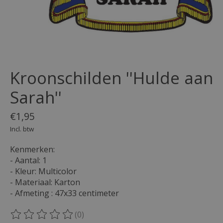
Kroonschilden ''Hulde aan
Sarah''
€1,95
Incl. btw
Kenmerken:
- Aantal: 1
- Kleur: Multicolor
- Materiaal: Karton
- Afmeting : 47x33 centimeter
(0)
De beoordeling van dit product is
0
van de 5