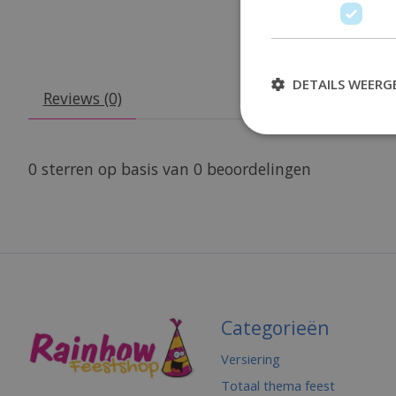
DETAILS WEERG
Reviews (0)
0
sterren op basis van
0
beoordelingen
Categorieën
Versiering
Totaal thema feest