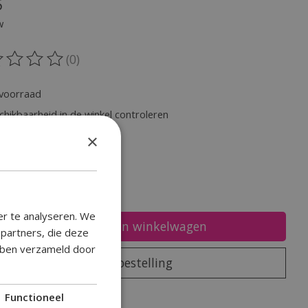
5
w
(0)
oordeling van dit product is
0
van de 5
voorraad
chikbaarheid in de winkel controleren
×
heid:
er te analyseren. We
Toevoegen aan winkelwagen
epartners, die deze
ebben verzameld door
Plaats bestelling
oegen om te vergelijken
Functioneel