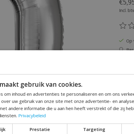
€5,9
Incl. bt
De be
Op 
Bes
Hoeveel
maakt gebruik van cookies.
s om inhoud en advertenties te personaliseren en om ons verke
e over uw gebruik van onze site met onze advertentie- en analys
et andere informatie die u aan hen heeft verstrekt of die zij h
diensten.
Privacybeleid
Toev
ijk
Prestatie
Targeting