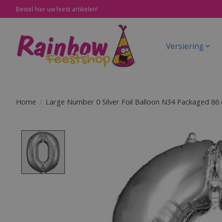
Bestel hier uw feest artikelen!
Versiering
Home
/
Large Number 0 Silver Foil Balloon N34 Packaged 86 
Product image slideshow Items