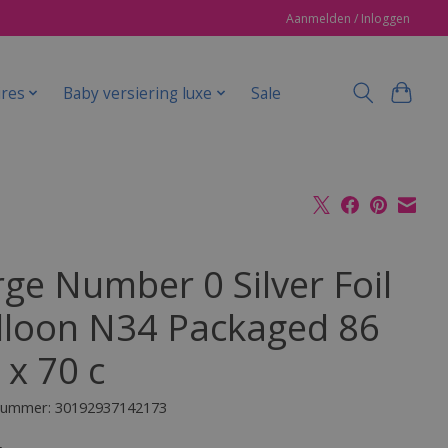
Aanmelden / Inloggen
ires
Baby versiering luxe
Sale
rge Number 0 Silver Foil
lloon N34 Packaged 86
 x 70 c
lnummer: 30192937142173