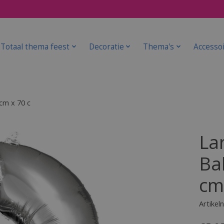
Totaal thema feest
Decoratie
Thema's
Accesso
cm x 70 c
La
Ba
cm
Artike